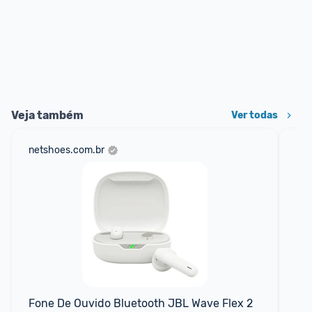
Veja também
Ver todas
netshoes.com.br
am
F
Fone De Ouvido Bluetooth JBL Wave Flex 2 
JB