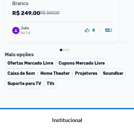
Branco
Tu
- 
R$
249,00
R
R$ 369,00
Julio
2
4
há 1 d
Mais opções
Ofertas
Mercado Livre
Cupons
Mercado Livre
Caixa de Som
Home Theater
Projetores
Soundbar
Suporte para TV
TVs
Institucional