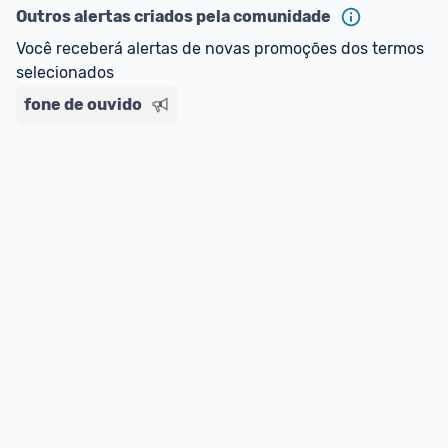
ou MercadoLíder Platinum.
Outros alertas criados pela comunidade
Você receberá alertas de novas promoções dos termos 
E lembre-se:
 você sempre pode contar ajuda da 
selecionados
comunidade para tirar dúvidas ou acionar os 
fone de ouvido
nossos Admins marcando 
@admin
 em um 
comentário ou através do 
Fale com o Promobit.