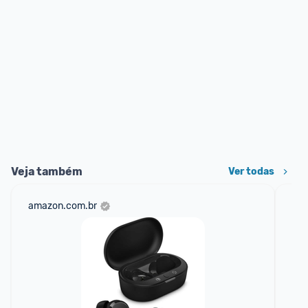
Veja também
Ver todas
amazon.com.br
mer