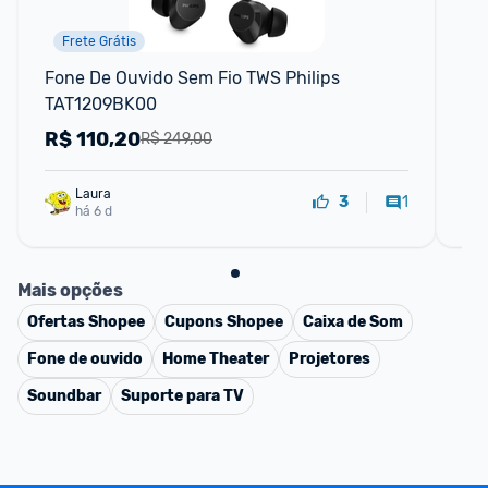
Frete Grátis
Fone De Ouvido Sem Fio TWS Philips 
Fo
TAT1209BK00
co
R$
110,20
R
R$ 249,00
Laura
1
3
há 6 d
Mais opções
Ofertas
Shopee
Cupons
Shopee
Caixa de Som
Fone de ouvido
Home Theater
Projetores
Soundbar
Suporte para TV