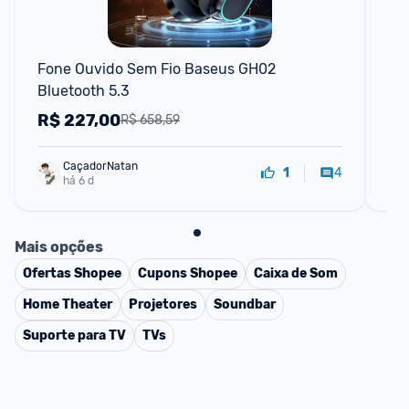
Fone Ouvido Sem Fio Baseus GH02 
He
Bluetooth 5.3
Bl
R$
227,00
R
R$ 658,59
CaçadorNatan
4
1
há 6 d
Mais opções
Ofertas
Shopee
Cupons
Shopee
Caixa de Som
Home Theater
Projetores
Soundbar
Suporte para TV
TVs