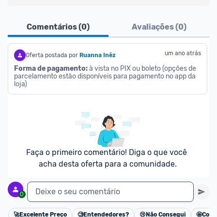
Ofertas do Shopee agora são aceitas no Promobit!
Comentários (
0
)
Avaliações (
0
)
Para maior segurança da comunidade, somente 
são aceitas ofertas de 
Lojas Oficiais
, ou seja, 
um ano atrás
Oferta postada por
Ruanna Inêz
vendedores que representam empresas validadas 
Forma de pagamento:
 à vista no PIX ou boleto (opções de 
parcelamento estão disponíveis para pagamento no app da 
pelo Shopee.
loja)
As promoções são verificadas normalmente e os 
preços devem estar na média ou abaixo da média 
dos últimos 3 meses, assim como promoções de 
outras lojas.
Faça o primeiro comentário! Diga o que você 
acha desta oferta para a comunidade.
Deixe o seu comentário
0
🚀
Excelente Preço
🧐
Entendedores?
😢
Não Consegui
🤩
Cons