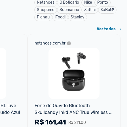
Netshoes
O Boticario
Nike
Ponto
Shoptime
Submarino
Zattini
KaBuM!
Pichau
iFood!
Stanley
Ver todas
netshoes.com.br
BL Live 
Fone de Ouvido Bluetooth 
uído Azul
Skullcandy Inkd ANC True Wireless 
com Cancelamento Ativo de Ruído
R$
161,41
R$ 211,00