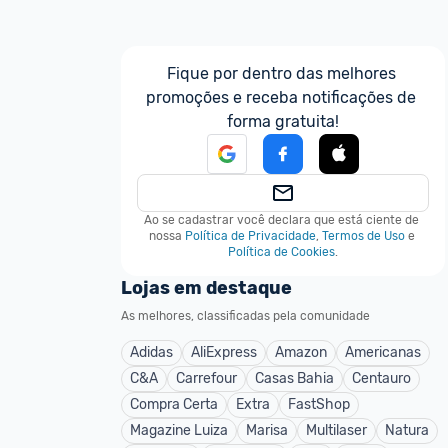
um ano atrás
Fique por dentro das melhores 
promoções e receba notificações de 
forma gratuita!
um ano atrás
Ao se cadastrar você declara que está ciente de 
nossa
Política de Privacidade
,
Termos de Uso
e
Política de Cookies
.
Lojas em destaque
um ano atrás
As melhores, classificadas pela comunidade
Adidas
AliExpress
Amazon
Americanas
C&A
Carrefour
Casas Bahia
Centauro
Compra Certa
Extra
FastShop
Magazine Luiza
Marisa
Multilaser
Natura
um ano atrás