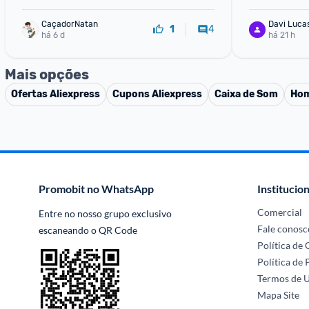
CaçadorNatan
Davi Luca
4
1
há 6 d
há 21 h
Mais opções
Ofertas
Aliexpress
Cupons
Aliexpress
Caixa de Som
Hom
Promobit no WhatsApp
Institucion
Comercial
Entre no nosso grupo exclusivo 
Fale conosc
escaneando o QR Code
Política de
Política de 
Termos de 
Mapa Site