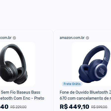
🚀 Excelente Preço
0
Responder
.com.br
amazon.com.br
Frete Grátis
Sem Fio Baseus Bass 
Fone de Ouvido Bluetooth J
uetooth Com Enc - Preto
670 com cancelamento de r
,40
R$
449,10
R$ 229,00
R$ 599,00