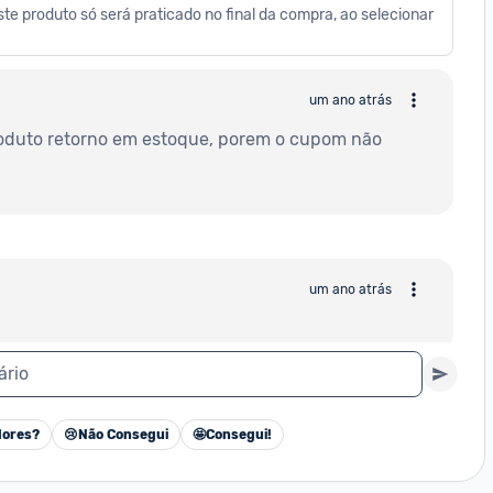
te produto só será praticado no final da compra, ao selecionar 
um ano atrás
roduto retorno em estoque, porem o cupom não 
um ano atrás
ário
um ano atrás
ores?
😢
Não Consegui
🤩
Consegui!
Cancelar