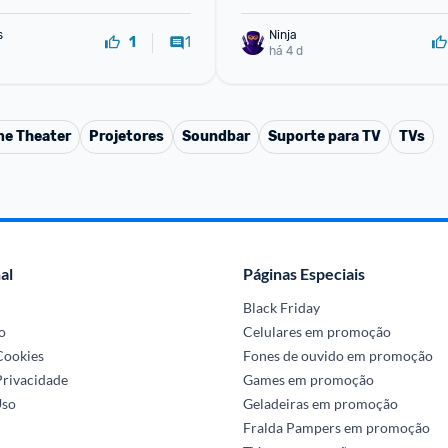
s
Ninja 
1
1
há 4 d
e Theater
Projetores
Soundbar
Suporte para TV
TVs
al
Páginas Especiais
Black Friday
o
Celulares em promoção
 Cookies
Fones de ouvido em promoção
Privacidade
Games em promoção
Uso
Geladeiras em promoção
Fralda Pampers em promoção