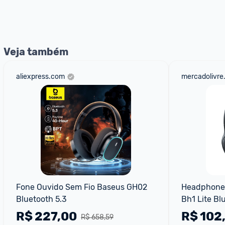
*Atualizado em Agosto/2024
Veja também
aliexpress.com
mercadolivre
Fone Ouvido Sem Fio Baseus GH02 
Headphone 
Bluetooth 5.3
Bh1 Lite Bl
R$
227,00
R$
102
R$ 658,59