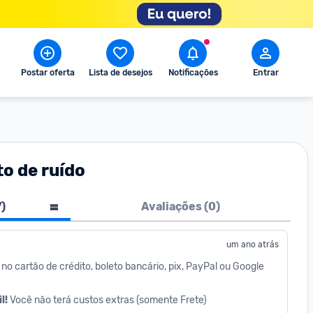
Postar oferta
Lista de desejos
Notificações
Entrar
o de ruído
7
)
Avaliações (
0
)
um ano atrás
 no cartão de crédito, boleto bancário, pix, PayPal ou Google 
! 
Você não terá custos extras (somente Frete)