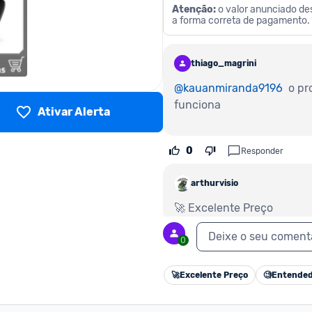
Atenção: 
o valor anunciado des
a forma correta de pagamento.
thiago_magrini
@kauanmiranda9196
 o p
funciona
Ativar Alerta
0
Responder
arthurvisio
🚀 Excelente Preço
Deixe o seu coment
0
Responder
0
pedro_borges_225368
🚀
Excelente Preço
🧐
Entended
Nao consegui