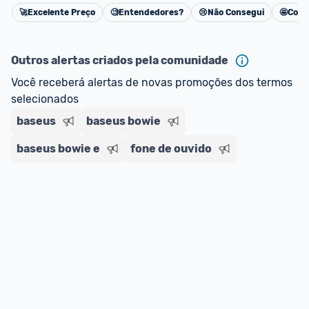
impostos. 
🚀
Excelente Preço
🧐
Entendedores?
😢
Não Consegui
🤩
Cons
Cancelar
*Atualizado em Agosto/2024
Outros alertas criados pela comunidade
Você receberá alertas de novas promoções dos termos 
selecionados
baseus
baseus bowie
baseus bowie e
fone de ouvido