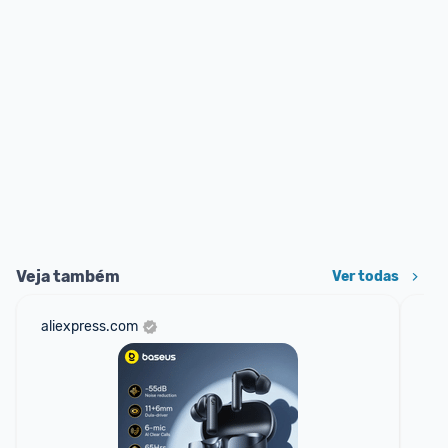
Veja também
Ver todas
aliexpress.com
sho