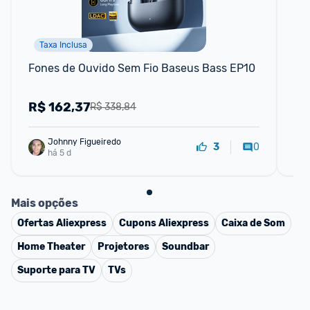
Taxa Inclusa
Fones de Ouvido Sem Fio Baseus Bass EP10
Ba
Blu
R$
162,37
R
R$ 338,84
Johnny Figueiredo
0
3
há 5 d
Mais opções
Ofertas
Aliexpress
Cupons
Aliexpress
Caixa de Som
Home Theater
Projetores
Soundbar
Suporte para TV
TVs