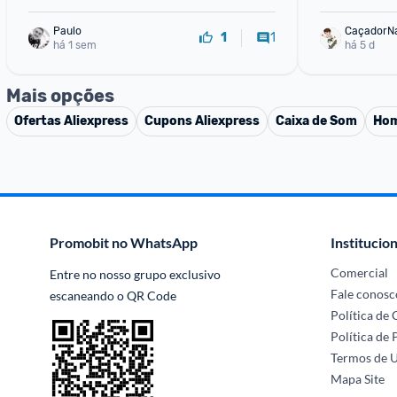
Paulo
CaçadorN
1
1
há 1 sem
há 5 d
Mais opções
Ofertas
Aliexpress
Cupons
Aliexpress
Caixa de Som
Hom
Promobit no WhatsApp
Institucion
Comercial
Entre no nosso grupo exclusivo 
Fale conosc
escaneando o QR Code
Política de
Política de 
Termos de 
Mapa Site