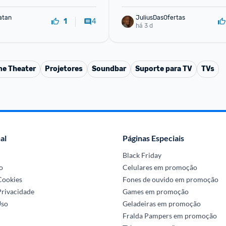
atan
JuliusDasOfertas
4
1
há 3 d
e Theater
Projetores
Soundbar
Suporte para TV
TVs
al
Páginas Especiais
Black Friday
o
Celulares em promoção
 Cookies
Fones de ouvido em promoção
Privacidade
Games em promoção
Uso
Geladeiras em promoção
Fralda Pampers em promoção