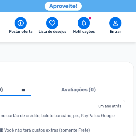
Postar oferta
Lista de desejos
Notificações
Entrar
0
)
Avaliações (
0
)
um ano atrás
 no cartão de crédito, boleto bancário, pix, PayPal ou Google 
! 
Você não terá custos extras (somente Frete)