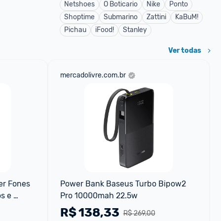
Netshoes
O Boticario
Nike
Ponto
Shoptime
Submarino
Zattini
KaBuM!
Pichau
iFood!
Stanley
Ver todas
mercadolivre.com.br
r Fones 
Power Bank Baseus Turbo Bipow2 
 e 
Pro 10000mah 22.5w
R$
138,33
R$ 269,00