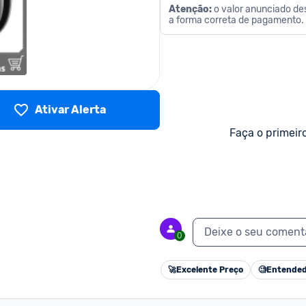
Atenção: 
o valor anunciado des
a forma correta de pagamento.
Ativar Alerta
Faça o primeir
Deixe o seu coment
0
🚀
Excelente Preço
🧐
Entended