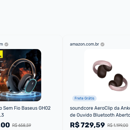
om
amazon.com.br
Frete Grátis
o Sem Fio Baseus GH02 
soundcore AeroClip da Anke
.3
de Ouvido Bluetooth Abertos
Esportivo
,00
R$
729,59
R$ 658,59
R$ 1.199,00