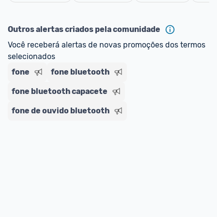
oferta do Promobit
, ou de um vendedor 
Oficial 
Cancelar
ou MercadoLíder Platinum.
Outros alertas criados pela comunidade
E lembre-se:
 você sempre pode contar ajuda da 
Você receberá alertas de novas promoções dos termos 
comunidade para tirar dúvidas ou acionar os 
selecionados
nossos Admins marcando 
@admin
 em um 
comentário ou através do 
Fale com o Promobit.
fone
fone bluetooth
fone bluetooth capacete
fone de ouvido bluetooth