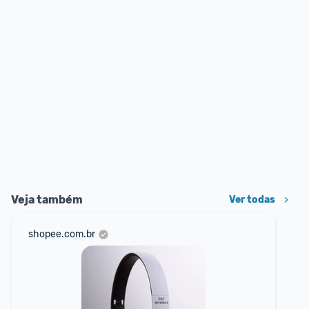
Veja também
Ver todas
shopee.com.br
net