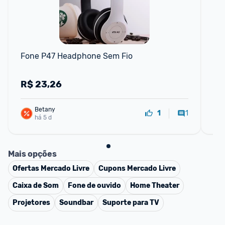
Fone P47 Headphone Sem Fio
Fo
R$
23,26
R
Betany
1
1
há 5 d
Mais opções
Ofertas
Mercado Livre
Cupons
Mercado Livre
Caixa de Som
Fone de ouvido
Home Theater
Projetores
Soundbar
Suporte para TV