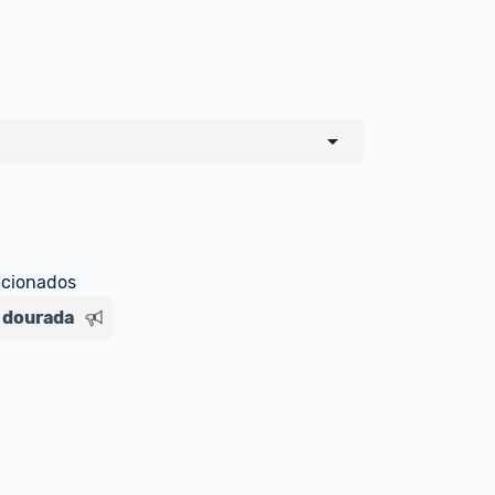
o de todos os sellers e lojas que são 
 por um marketplace, nós indicamos no 
e sinalizamos através da tag 
ecionados
 dourada
Livre , você pode ser redirecionado(a) 
ado Livre). Por isso, fique atento e 
ndo o produto 
é o mesmo indicado na 
rcadoLíder Platinum.
ade para tirar dúvidas ou acionar os 