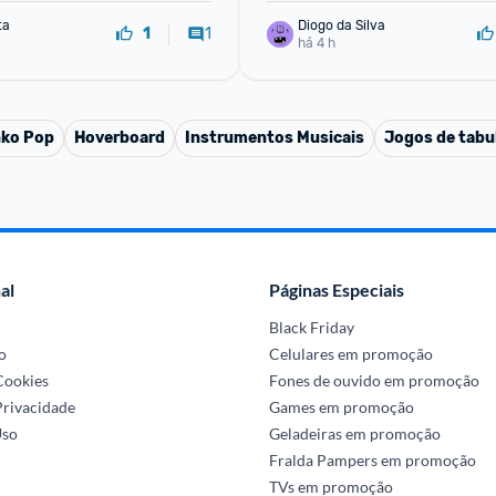
ta
Diogo da Silva
1
1
há 4 h
ko Pop
Hoverboard
Instrumentos Musicais
Jogos de tabu
al
Páginas Especiais
Black Friday
o
Celulares em promoção
 Cookies
Fones de ouvido em promoção
Privacidade
Games em promoção
Uso
Geladeiras em promoção
Fralda Pampers em promoção
TVs em promoção