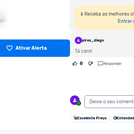
📱Receba as melhores of
Entrar
pires_diego
Ativar Alerta
Tá caro!
0
Responder
Deixe o seu coment
0
🚀
Excelente Preço
🧐
Entended