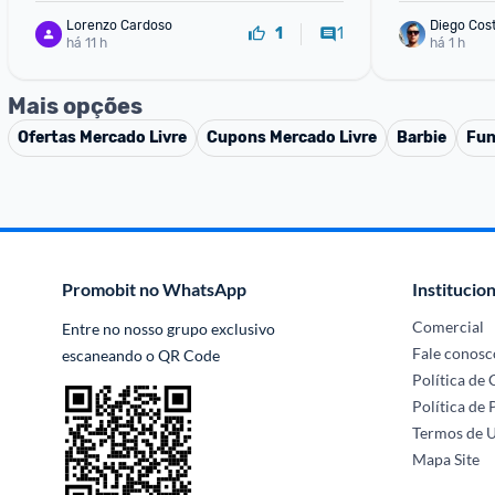
Lorenzo Cardoso
Diego Cos
1
1
há 11 h
há 1 h
Mais opções
Ofertas
Mercado Livre
Cupons
Mercado Livre
Barbie
Fun
Promobit no WhatsApp
Institucion
Comercial
Entre no nosso grupo exclusivo 
Fale conosc
escaneando o QR Code
Política de
Política de 
Termos de 
Mapa Site