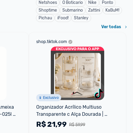
Netshoes
O Boticario
Nike
Ponto
Shoptime
Submarino
Zattini
KaBuM!
Pichau
iFood!
Stanley
Ver todas
shop.tiktok.com
📱 Exclusivo
Ameixa 
Organizador Acrílico Multiuso 
025I 
Transparente c Alça Dourada | 
Banheiro Cozinha Gaveta
R$
21,99
R$ 59,99