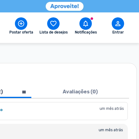
Postar oferta
Lista de desejos
Notificações
Entrar
2
)
Avaliações (
0
)
um mês atrás
to
um mês atrás