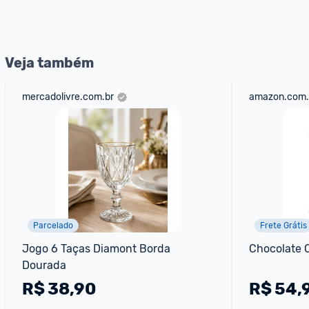
nossos Admins marcando 
@admin
 em um comentário ou
Veja também
mercadolivre.com.br
amazon.com.
Parcelado
Frete Grátis
Jogo 6 Taças Diamont Borda 
Chocolate 
Dourada
R$
38,90
R$
54,