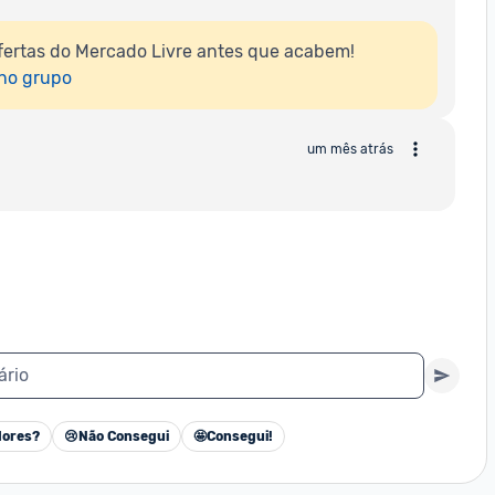
ertas do Mercado Livre antes que acabem!

 no grupo
um mês atrás
ário
ores?
😢
Não Consegui
🤩
Consegui!
Cancelar