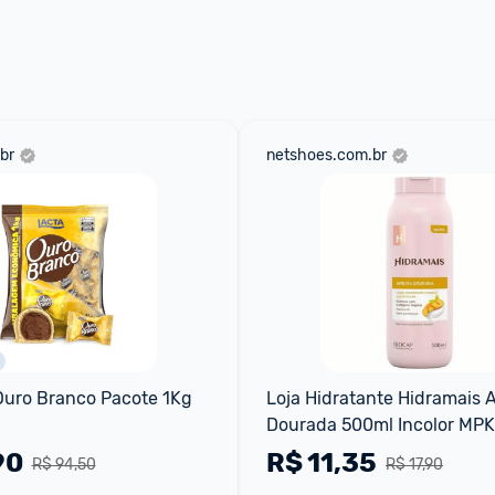
 através do 
Fale com o Promobit.
br
netshoes.com.br
Ouro Branco Pacote 1Kg
Loja Hidratante Hidramais 
Dourada 500ml Incolor MPK-
460
90
R$
11,35
R$ 94,50
R$ 17,90