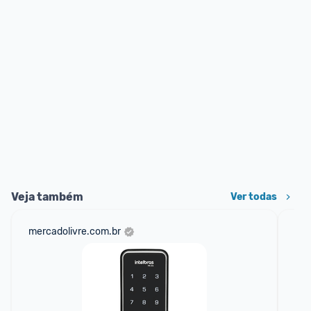
Veja também
Ver todas
mercadolivre.com.br
sho