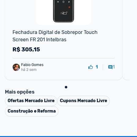
Fechadura Digital de Sobrepor Touch 
Fe
Screen FR 201 Intelbras
Imp
Ch
R$
305,15
R
Fabio Gomes
1
1
há 2 sem
Mais opções
Ofertas
Mercado Livre
Cupons
Mercado Livre
Construção e Reforma