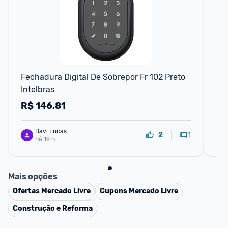
F
Fechadura Digital De Sobrepor Fr 102 Preto 
Sma
Intelbras
Pos
Se
R$
146,81
R
Davi Lucas
1
2
há 19 h
Mais opções
Ofertas
Mercado Livre
Cupons
Mercado Livre
Construção e Reforma