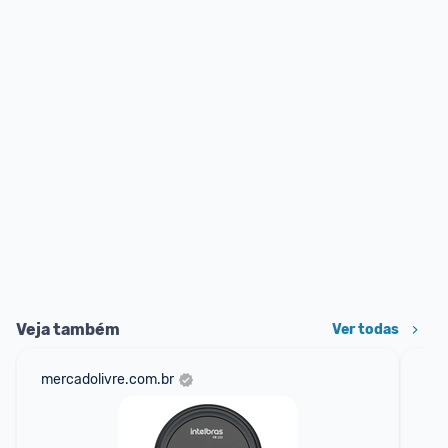
Veja também
Ver todas
mercadolivre.com.br
am