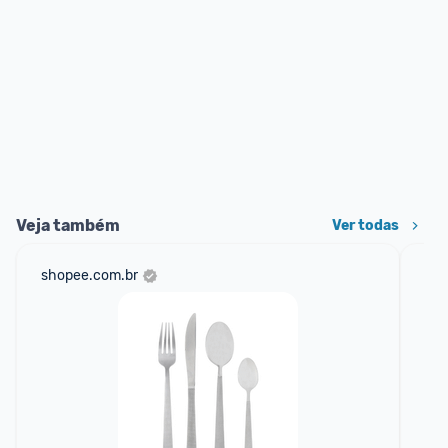
Veja também
Ver todas
shopee.com.br
mer