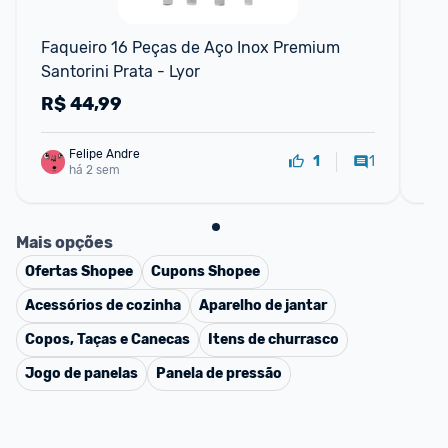
Faqueiro 16 Peças de Aço Inox Premium 
Fa
Santorini Prata - Lyor
-2
R$
44,99
R
Felipe Andre
1
1
há 2 sem
Mais opções
Ofertas
Shopee
Cupons
Shopee
Acessórios de cozinha
Aparelho de jantar
Copos, Taças e Canecas
Itens de churrasco
Jogo de panelas
Panela de pressão