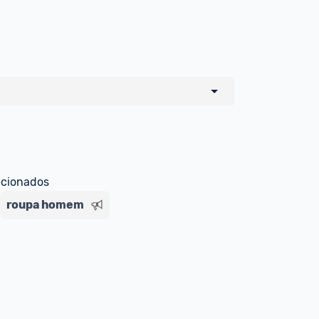
o de todos os sellers e lojas que são 
 por um marketplace, nós indicamos no 
e sinalizamos através da tag 
ecionados
roupa homem
Livre , você pode ser redirecionado(a) 
ado Livre). Por isso, fique atento e 
ndo o produto 
é o mesmo indicado na 
rcadoLíder Platinum.
ade para tirar dúvidas ou acionar os 