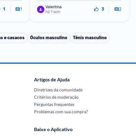
Valentina
1
2
1
3
há 1 sem
s e casacos
Óculos masculino
Tênis masculino
Artigos de Ajuda
Diretrizes da comunidade
Critérios de moderação
Perguntas frequentes
Problemas com sua compra?
Baixe o Aplicativo