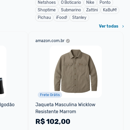
Netshoes
O Boticario
Nike
Ponto
Shoptime
Submarino
Zattini
KaBuM!
Pichau
iFood!
Stanley
Ver todas
amazon.com.br
Frete Grátis
lgodão 
Jaqueta Masculina Wicklow 
Resistente Marrom
R$
102,00