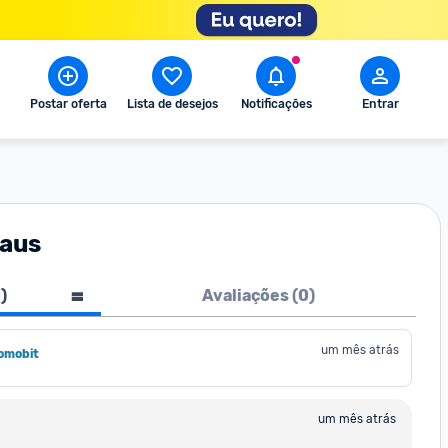
Postar oferta
Lista de desejos
Notificações
Entrar
raus
1
)
Avaliações (
0
)
um mês atrás
omobit
um mês atrás