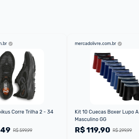
 através do 
Fale com o Promobit.
.br
mercadolivre.com.br
ikus Corre Trilha 2 - 34
Kit 10 Cuecas Boxer Lupo A
Masculino GG
,49
R$
119,90
R$ 599,99
R$ 299,99