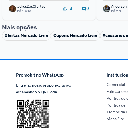
JuliusDasOfertas
Anderson
0
3
há 1 sem
há 2 d
Mais opções
Ofertas
Mercado Livre
Cupons
Mercado Livre
Acessórios 
Promobit no WhatsApp
Institucion
Comercial
Entre no nosso grupo exclusivo 
Fale conosc
escaneando o QR Code
Política de
Política de 
Termos de 
Mapa Site