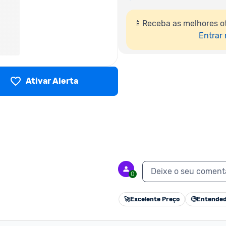
📱Receba as melhores of
Entrar
Ativar Alerta
Deixe o seu coment
0
🚀
Excelente Preço
🧐
Entended