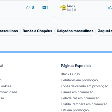
Laura
1
3
há 2 d
masculinos
Bonés e Chapéus
Calçados masculinos
Jaqueta
al
Páginas Especiais
Black Friday
o
Celulares em promoção
 Cookies
Fones de ouvido em promoção
Privacidade
Games em promoção
Uso
Geladeiras em promoção
Fralda Pampers em promoção
TVs em promoção