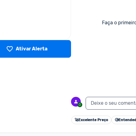
Faça o primeir
Ativar Alerta
Deixe o seu coment
0
🚀
Excelente Preço
🧐
Entended