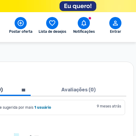
Postar oferta
Lista de desejos
Notificações
Entrar
0
)
Avaliações (
0
)
9 meses atrás
e sugerida por mais
1 usuário