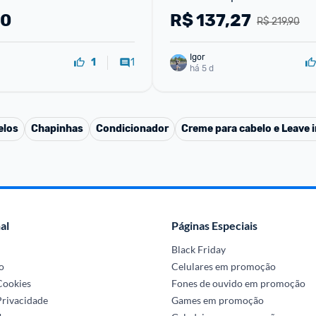
125ml
90
R$
137,27
R$ 219,90
Igor
1
1
há 5 d
elos
Chapinhas
Condicionador
Creme para cabelo e Leave i
al
Páginas Especiais
Black Friday
o
Celulares em promoção
 Cookies
Fones de ouvido em promoção
Privacidade
Games em promoção