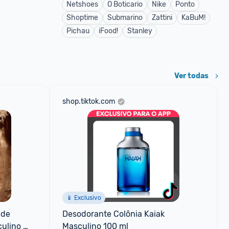
Netshoes
O Boticario
Nike
Ponto
Shoptime
Submarino
Zattini
KaBuM!
Pichau
iFood!
Stanley
Ver todas
shop.tiktok.com
📱 Exclusivo
de 
Desodorante Colônia Kaiak 
ulino 
Masculino 100 ml