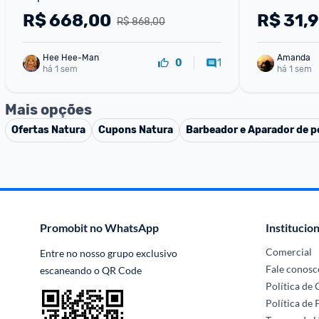
R$
668,00
R$
31,
R$ 868,00
Hee Hee-Man
Amanda
1
0
há 1 sem
há 1 sem
Mais opções
Ofertas
Natura
Cupons
Natura
Barbeador e Aparador de p
Promobit no WhatsApp
Institucion
Comercial
Entre no nosso grupo exclusivo 
Fale conosc
escaneando o QR Code
Política de
Política de 