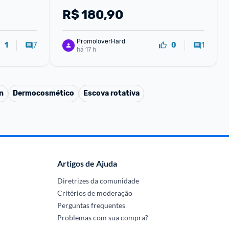
R$
180,90
PromoloverHard
7
1
1
0
há 17 h
n
Dermocosmético
Escova rotativa
Artigos de Ajuda
Diretrizes da comunidade
Critérios de moderação
Perguntas frequentes
Problemas com sua compra?