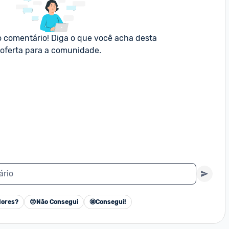
o comentário! Diga o que você acha desta 
oferta para a comunidade.
ário
ores?
😢
Não Consegui
🤩
Consegui!
Cancelar