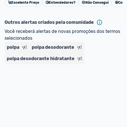
🚀
Excelente Preço
🧐
Entendedores?
😢
Não Consegui
🤩
Cons
Cancelar
Outros alertas criados pela comunidade
Você receberá alertas de novas promoções dos termos 
selecionados
polpa
polpa desodorante
polpa desodorante hidratante