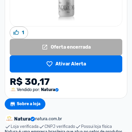
1
Oferta encerrada
Ativar Alerta
R$ 30,17
Vendido por:
Natura
Sobre a loja
Natura
natura.com.br
Loja verificada
CNPJ verificado
Possui loja física
Natura é uma empresa brasileira que atua no setor de produtos 