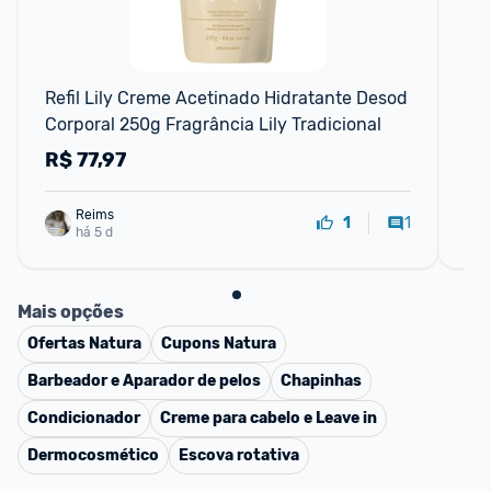
F
Refil Lily Creme Acetinado Hidratante Desod 
Ne
Corporal 250g Fragrância Lily Tradicional
Wa
R$
77,97
R
Reims
1
1
há 5 d
Mais opções
Ofertas
Natura
Cupons
Natura
Barbeador e Aparador de pelos
Chapinhas
Condicionador
Creme para cabelo e Leave in
Dermocosmético
Escova rotativa