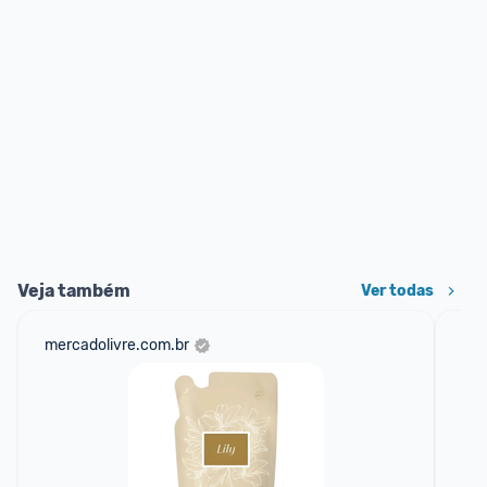
Veja também
Ver todas
mercadolivre.com.br
am