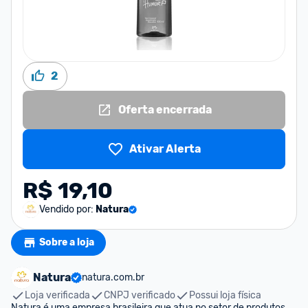
2
Oferta encerrada
Ativar Alerta
R$ 19,10
Vendido por:
Natura
Sobre a loja
Natura
natura.com.br
Loja verificada
CNPJ verificado
Possui loja física
Natura é uma empresa brasileira que atua no setor de produtos 