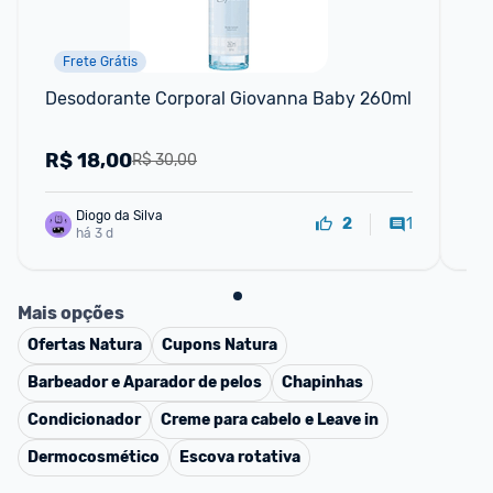
Frete Grátis
Desodorante Corporal Giovanna Baby 260ml
Ól
150
R$
18,00
R
R$ 30,00
Diogo da Silva
1
2
há 3 d
Mais opções
Ofertas
Natura
Cupons
Natura
Barbeador e Aparador de pelos
Chapinhas
Condicionador
Creme para cabelo e Leave in
Dermocosmético
Escova rotativa