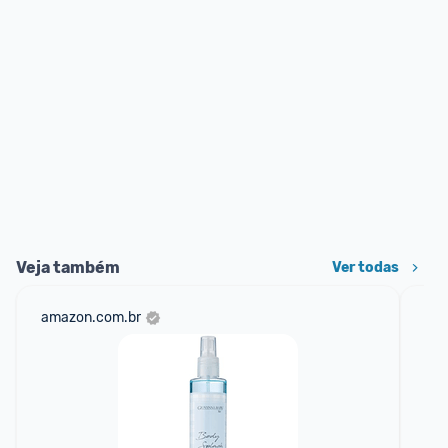
Veja também
Ver todas
amazon.com.br
mer