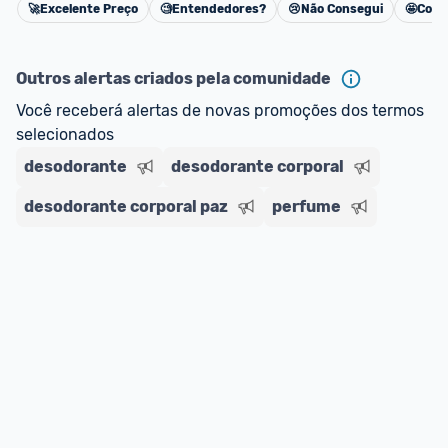
🚀
Excelente Preço
🧐
Entendedores?
😢
Não Consegui
🤩
Cons
Cancelar
Outros alertas criados pela comunidade
Você receberá alertas de novas promoções dos termos 
selecionados
desodorante
desodorante corporal
desodorante corporal paz
perfume