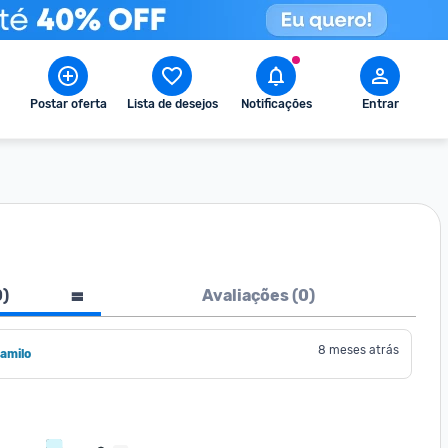
Postar oferta
Lista de desejos
Notificações
Entrar
0
)
Avaliações (
0
)
8 meses atrás
amilo