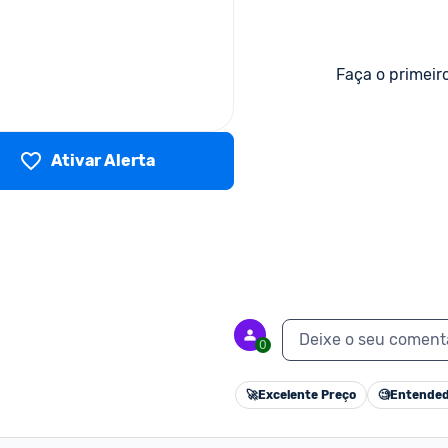
Faça o primeir
Ativar Alerta
Deixe o seu coment
0
🚀
Excelente Preço
🧐
Entended