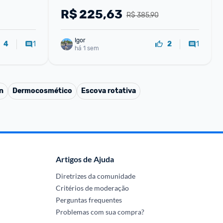
R$
225,63
R$ 385,90
Igor
1
1
4
2
há 1 sem
n
Dermocosmético
Escova rotativa
Artigos de Ajuda
Diretrizes da comunidade
Critérios de moderação
Perguntas frequentes
Problemas com sua compra?