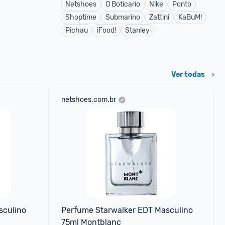
Netshoes
O Boticario
Nike
Ponto
Shoptime
Submarino
Zattini
KaBuM!
Pichau
iFood!
Stanley
Ver todas
netshoes.com.br
culino 
Perfume Starwalker EDT Masculino 
75ml Montblanc