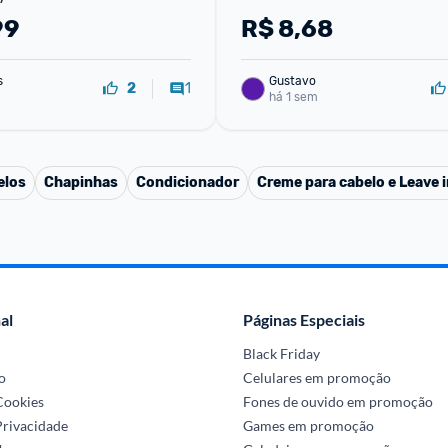
99
R$
8,68
s
Gustavo
1
2
há 1 sem
elos
Chapinhas
Condicionador
Creme para cabelo e Leave i
al
Páginas Especiais
Black Friday
o
Celulares em promoção
 Cookies
Fones de ouvido em promoção
Privacidade
Games em promoção