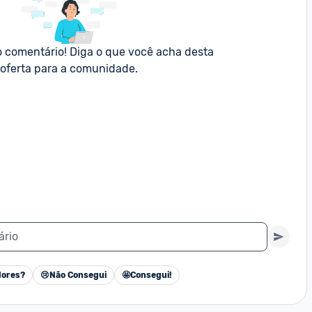
o comentário! Diga o que você acha desta 
oferta para a comunidade.
ário
ores?
😢
Não Consegui
🤩
Consegui!
Cancelar