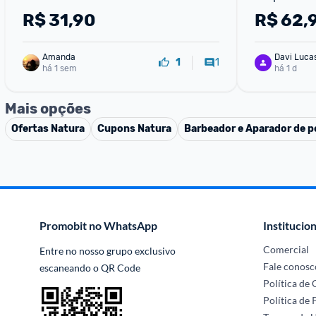
Floral
R$
31,90
R$
62,
Amanda
Davi Luca
1
1
há 1 sem
há 1 d
Mais opções
Ofertas
Natura
Cupons
Natura
Barbeador e Aparador de p
Promobit no WhatsApp
Institucion
Comercial
Entre no nosso grupo exclusivo 
Fale conosc
escaneando o QR Code
Política de
Política de 