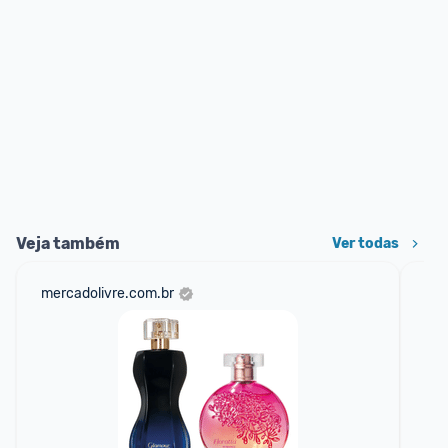
Veja também
Ver todas
mercadolivre.com.br
am