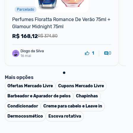
Parcelado
F
Perfumes Floratta Romance De Verão 75ml + 
O.
Glamour Midnight 75ml
R$
168,12
R
R$ 374,80
Diogo da Silva
0
1
16 mai
Mais opções
Ofertas
Mercado Livre
Cupons
Mercado Livre
Barbeador e Aparador de pelos
Chapinhas
Condicionador
Creme para cabelo e Leave in
Dermocosmético
Escova rotativa