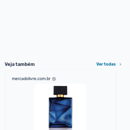
Veja também
Ver todas
mercadolivre.com.br
sho