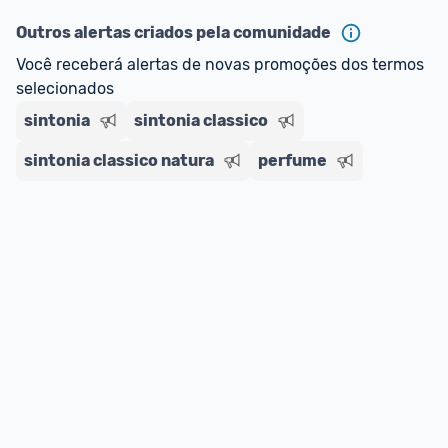
oferta do Promobit
, ou de um vendedor 
Oficial 
ou MercadoLíder Platinum.
Outros alertas criados pela comunidade
Você receberá alertas de novas promoções dos termos 
E lembre-se:
 você sempre pode contar ajuda da 
selecionados
comunidade para tirar dúvidas ou acionar os 
sintonia
nossos Admins marcando 
sintonia classico
@admin
 em um 
comentário ou através do 
Fale com o Promobit.
sintonia classico natura
perfume