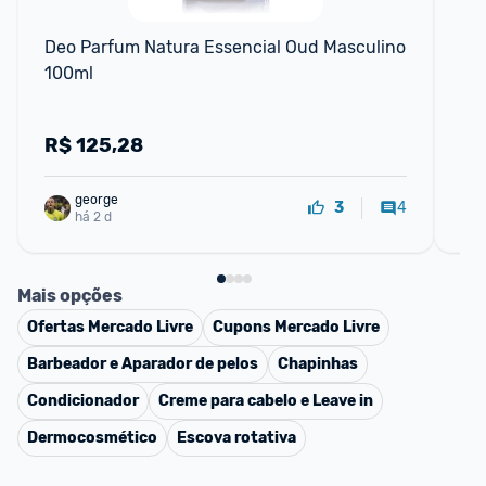
Deo Parfum Natura Essencial Oud Masculino 
Co
100ml
R$
125,28
R
george
4
3
há 2 d
Mais opções
Ofertas
Mercado Livre
Cupons
Mercado Livre
Barbeador e Aparador de pelos
Chapinhas
Condicionador
Creme para cabelo e Leave in
Dermocosmético
Escova rotativa