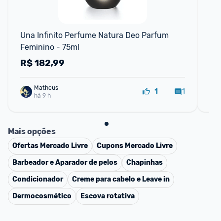
📱
Una Infinito Perfume Natura Deo Parfum 
De
Feminino - 75ml
R$
182,99
R
Matheus
1
1
há 9 h
Mais opções
Ofertas
Mercado Livre
Cupons
Mercado Livre
Barbeador e Aparador de pelos
Chapinhas
Condicionador
Creme para cabelo e Leave in
Dermocosmético
Escova rotativa