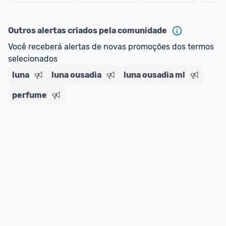
oferta do Promobit
, ou de um vendedor 
Oficial 
Cancelar
ou MercadoLíder Platinum.
Outros alertas criados pela comunidade
E lembre-se:
 você sempre pode contar ajuda da 
Você receberá alertas de novas promoções dos termos 
comunidade para tirar dúvidas ou acionar os 
selecionados
nossos Admins marcando 
@admin
 em um 
comentário ou através do 
Fale com o Promobit.
luna
luna ousadia
luna ousadia ml
perfume