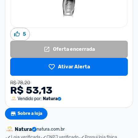
5
Oferta encerrada
Ativar Alerta
R$ 78,20
R$ 53,13
Vendido por:
Natura
Sobre a loja
Natura
natura.com.br
Loja verificada
CNPJ verificado
Possui loja física