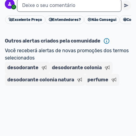
Deixe o seu comentário
0
🚀
Excelente Preço
🧐
Entendedores?
😢
Não Consegui
🤩
Cons
Cancelar
Outros alertas criados pela comunidade
Você receberá alertas de novas promoções dos termos 
selecionados
desodorante
desodorante colonia
desodorante colonia natura
perfume