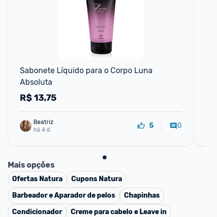
Sabonete Líquido para o Corpo Luna 
Co
Absoluta
R$
13,75
R
Beatriz
0
5
há 4 d
Mais opções
Ofertas
Natura
Cupons
Natura
Barbeador e Aparador de pelos
Chapinhas
Condicionador
Creme para cabelo e Leave in