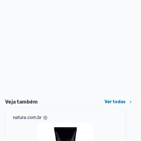
Veja também
Ver todas
natura.com.br
sho