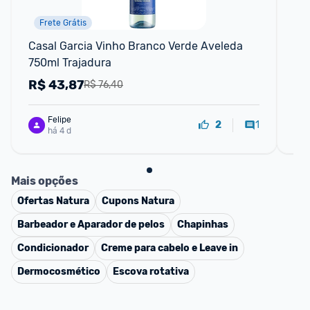
Frete Grátis
Casal Garcia Vinho Branco Verde Aveleda 
Vin
750ml Trajadura
Re
R$
43,87
R
R$ 76,40
Felipe
1
2
há 4 d
Mais opções
Ofertas
Natura
Cupons
Natura
Barbeador e Aparador de pelos
Chapinhas
Condicionador
Creme para cabelo e Leave in
Dermocosmético
Escova rotativa