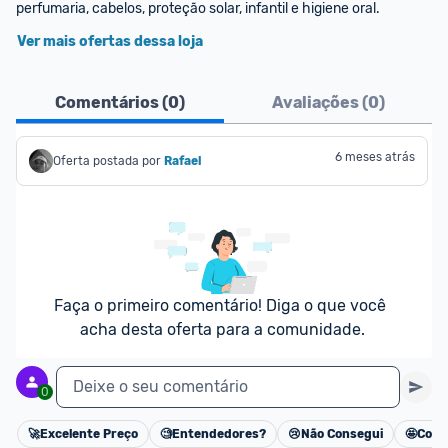
perfumaria, cabelos, proteção solar, infantil e higiene oral.
Ver mais ofertas dessa loja
Comentários (
0
)
Avaliações (
0
)
6 meses atrás
Oferta postada por
Rafael
Faça o primeiro comentário! Diga o que você 
acha desta oferta para a comunidade.
Deixe o seu comentário
0
🚀
Excelente Preço
🧐
Entendedores?
😢
Não Consegui
🤩
Cons
Cancelar