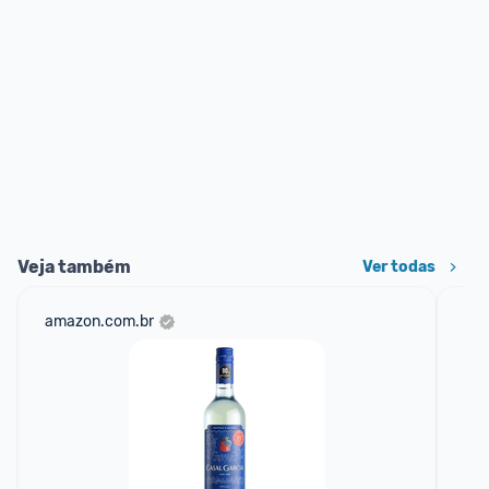
Veja também
Ver todas
amazon.com.br
mer