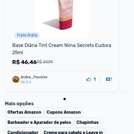
Frete Grátis
Base Diária Tint Cream Niina Secrets Eudora 
Eu
25ml
R$
46,46
R
R$ 69,99
Andre_Pavonni
1
1
há 2 d
Mais opções
Ofertas
Amazon
Cupons
Amazon
Barbeador e Aparador de pelos
Chapinhas
Condicionador
Creme para cabelo e Leave in