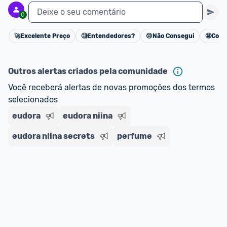
Deixe o seu comentário
0
🚀
Excelente Preço
🧐
Entendedores?
😢
Não Consegui
🤩
Cons
Cancelar
Outros alertas criados pela comunidade
Você receberá alertas de novas promoções dos termos 
selecionados
eudora
eudora niina
eudora niina secrets
perfume