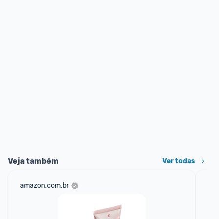
Veja também
Ver todas
amazon.com.br
sho