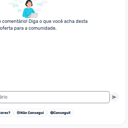
o comentário! Diga o que você acha desta 
oferta para a comunidade.
ário
ores?
😢
Não Consegui
🤩
Consegui!
Cancelar