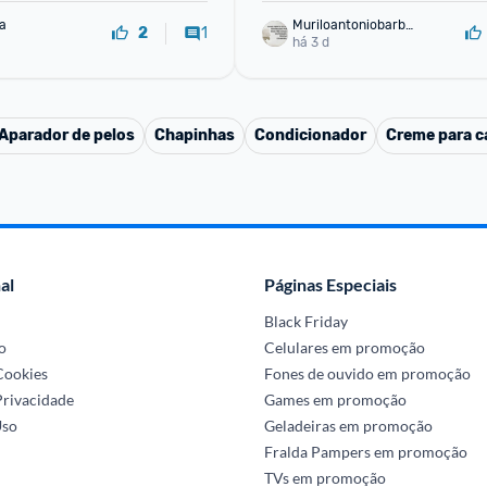
va
Muriloantoniobarbo
1
2
sa
há 3 d
Aparador de pelos
Chapinhas
Condicionador
Creme para ca
al
Páginas Especiais
Black Friday
o
Celulares em promoção
 Cookies
Fones de ouvido em promoção
Privacidade
Games em promoção
Uso
Geladeiras em promoção
Fralda Pampers em promoção
TVs em promoção