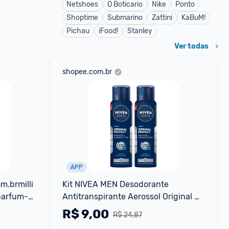
Netshoes
O Boticario
Nike
Ponto
Shoptime
Submarino
Zattini
KaBuM!
Pichau
iFood!
Stanley
Ver todas
shopee.com.br
APP
.brmilli
Kit NIVEA MEN Desodorante 
parfum-
Antitranspirante Aerossol Original 
Protect 150ml
R$
9,00
R$ 24,87