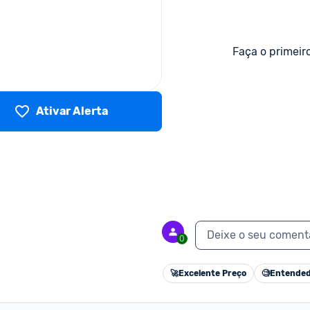
Faça o primeir
Ativar Alerta
Deixe o seu coment
0
🚀
Excelente Preço
🧐
Entended