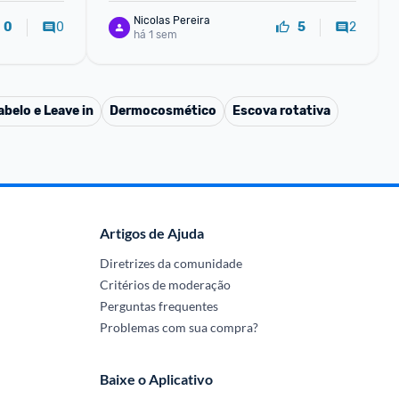
Nicolas Pereira
0
2
0
5
há 1 sem
belo e Leave in
Dermocosmético
Escova rotativa
Artigos de Ajuda
Diretrizes da comunidade
Critérios de moderação
Perguntas frequentes
Problemas com sua compra?
Baixe o Aplicativo