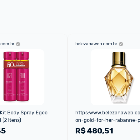
 através do 
Fale com o Promobit.
.com.br
belezanaweb.com.br
 Kit Body Spray Egeo 
https:www.belezanaweb.com
 (2 Itens)
on-gold-for-her-rabanne-
perfume-feminino-90ml
35
R$
480,51