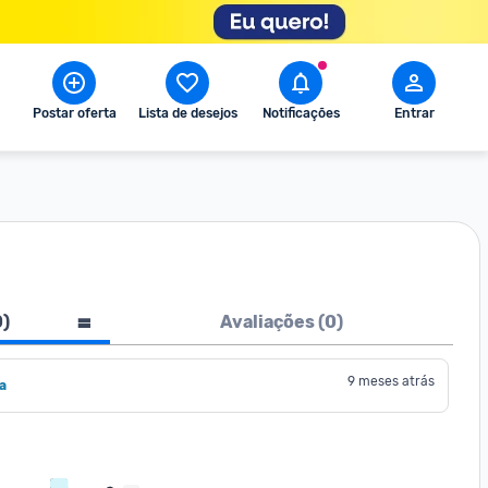
Postar oferta
Lista de desejos
Notificações
Entrar
0
)
Avaliações (
0
)
9 meses atrás
a