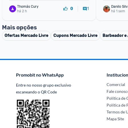
Thomás Cury
Danilo Sil
1
0
há 2 h
há 1 sem
Mais opções
Ofertas
Mercado Livre
Cupons
Mercado Livre
Barbeador e 
Promobit no WhatsApp
Institucion
Comercial
Entre no nosso grupo exclusivo 
Fale conosc
escaneando o QR Code
Política de
Política de 
Termos de 
Mapa Site