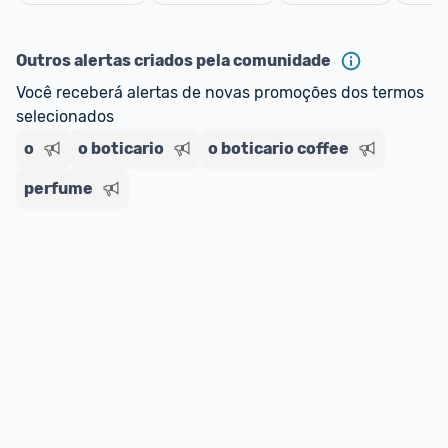
oferta do Promobit
, ou de um vendedor 
Oficial 
Cancelar
ou MercadoLíder Platinum.
Outros alertas criados pela comunidade
E lembre-se:
 você sempre pode contar ajuda da 
Você receberá alertas de novas promoções dos termos 
comunidade para tirar dúvidas ou acionar os 
selecionados
nossos Admins marcando 
@admin
 em um 
comentário ou através do 
Fale com o Promobit.
o
o boticario
o boticario coffee
perfume