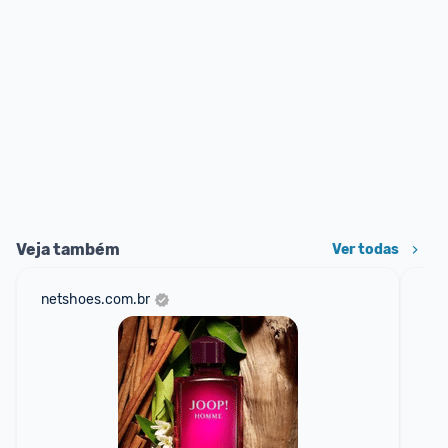
Veja também
Ver todas
netshoes.com.br
am