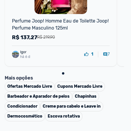
F
Perfume Joop! Homme Eau de Toilette Joop! 
Arm
Perfume Masculino 125ml
10
Ref
R$
137,27
R
R$ 219,90
Igor
7
1
há 6 d
Mais opções
Ofertas
Mercado Livre
Cupons
Mercado Livre
Barbeador e Aparador de pelos
Chapinhas
Condicionador
Creme para cabelo e Leave in
Dermocosmético
Escova rotativa