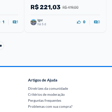
R$
221,03
R$ 419,00
Igor
1
0
1
0
há 5 d
e
Artigos de Ajuda
Diretrizes da comunidade
Critérios de moderação
Perguntas frequentes
Problemas com sua compra?