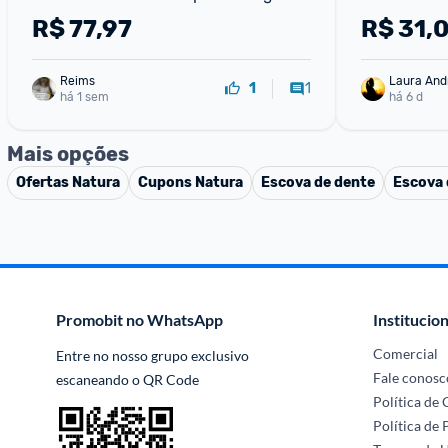
Fragrância Lily Tradicional
R$
77,97
R$
31,
Reims
Laura And
1
1
há 1 sem
há 6 d
Mais opções
Ofertas
Natura
Cupons
Natura
Escova de dente
Escova 
Promobit no WhatsApp
Institucion
Comercial
Entre no nosso grupo exclusivo 
Fale conosc
escaneando o QR Code
Política de
Política de 