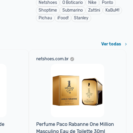
Netshoes
O Boticario
Nike
Ponto
Shoptime
Submarino
Zattini
KaBuM!
Pichau
iFood!
Stanley
Ver todas
netshoes.com.br
e 
Perfume Paco Rabanne One Million 
Masculino Eau de Toilette 30ml