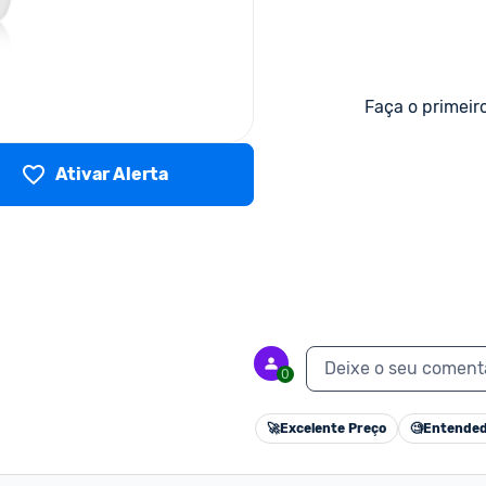
Faça o primeir
Ativar Alerta
Deixe o seu coment
0
🚀
Excelente Preço
🧐
Entended