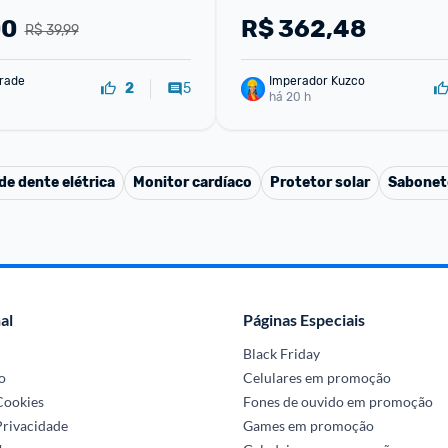
00
R$
362,48
R$ 39,99
rade
Imperador Kuzco
5
2
há 20 h
de dente elétrica
Monitor cardíaco
Protetor solar
Sabonet
al
Páginas Especiais
Black Friday
o
Celulares em promoção
 Cookies
Fones de ouvido em promoção
Privacidade
Games em promoção