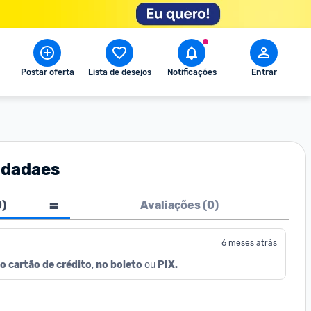
Postar oferta
Lista de desejos
Notificações
Entrar
idadaes
0
)
Avaliações (
0
)
6 meses atrás
o cartão de crédito
, 
no boleto
 ou 
PIX.