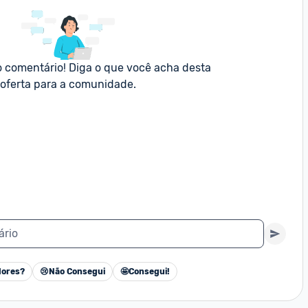
o comentário! Diga o que você acha desta 
oferta para a comunidade.
ário
ores?
😢
Não Consegui
🤩
Consegui!
Cancelar