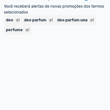
Você receberá alertas de novas promoções dos termos 
E lembre-se:
 você sempre pode contar ajuda da 
selecionados
comunidade para tirar dúvidas ou acionar os 
deo
nossos Admins marcando 
deo parfum
@admin
deo parfum una
 em um 
comentário ou através do 
Fale com o Promobit.
perfume