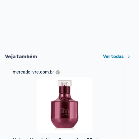
Veja também
Ver todas
mercadolivre.com.br
sho
📱