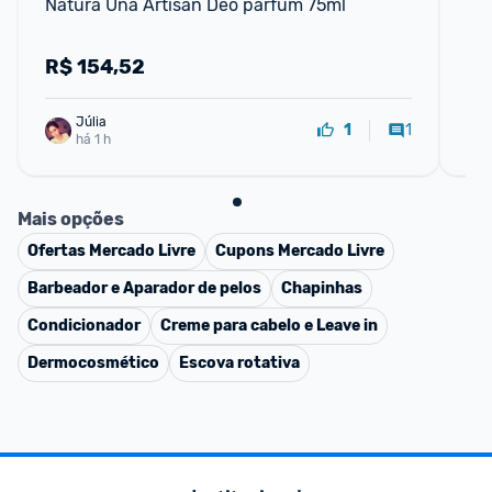
Natura Una Artisan Deo parfum 75ml
KM
R$
154,52
R
Júlia
1
1
há 1 h
Mais opções
Ofertas
Mercado Livre
Cupons
Mercado Livre
Barbeador e Aparador de pelos
Chapinhas
Condicionador
Creme para cabelo e Leave in
Dermocosmético
Escova rotativa