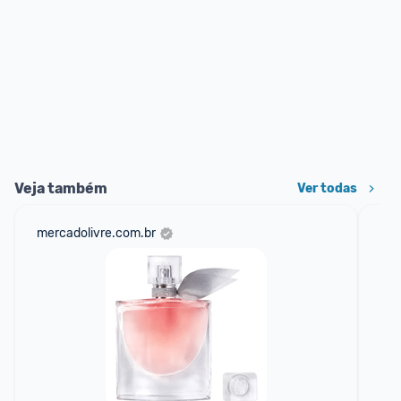
Veja também
Ver todas
mercadolivre.com.br
am
F