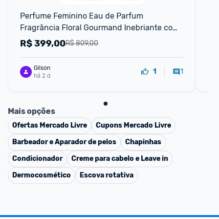
Perfume Feminino Eau de Parfum 
Arm
Fragrância Floral Gourmand Inebriante com 
10
Notas de Íris Nobre, Baunilha e Pralinê La Vie 
Ref
R$
399,00
R
R$ 809,00
Est Belle Lancôme, Frasco
Gilson
1
1
há 2 d
Mais opções
Ofertas
Mercado Livre
Cupons
Mercado Livre
Barbeador e Aparador de pelos
Chapinhas
Condicionador
Creme para cabelo e Leave in
Dermocosmético
Escova rotativa