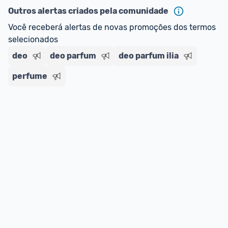
Outros alertas criados pela comunidade
E lembre-se:
 você sempre pode contar ajuda da 
Você receberá alertas de novas promoções dos termos 
comunidade para tirar dúvidas ou acionar os 
selecionados
nossos Admins marcando 
@admin
 em um 
comentário ou através do 
Fale com o Promobit.
deo
deo parfum
deo parfum ilia
perfume