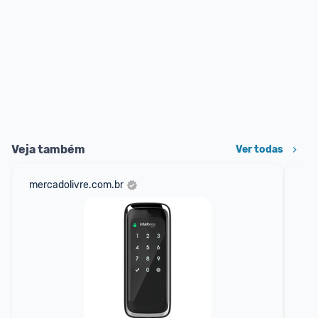
Veja também
Ver todas
mercadolivre.com.br
am
F