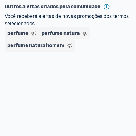
Outros alertas criados pela comunidade
E lembre-se:
 você sempre pode contar ajuda da 
Você receberá alertas de novas promoções dos termos 
comunidade para tirar dúvidas ou acionar os 
selecionados
nossos Admins marcando 
@admin
 em um 
comentário ou através do 
Fale com o Promobit.
perfume
perfume natura
perfume natura homem