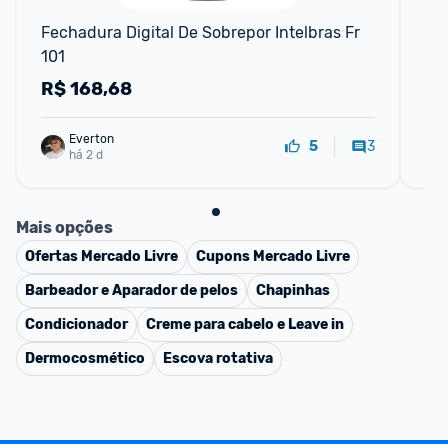
Fechadura Digital De Sobrepor Intelbras Fr 
Sm
101
(1
6,
R$
168,68
R
Everton
3
5
há 2 d
Mais opções
Ofertas
Mercado Livre
Cupons
Mercado Livre
Barbeador e Aparador de pelos
Chapinhas
Condicionador
Creme para cabelo e Leave in
Dermocosmético
Escova rotativa