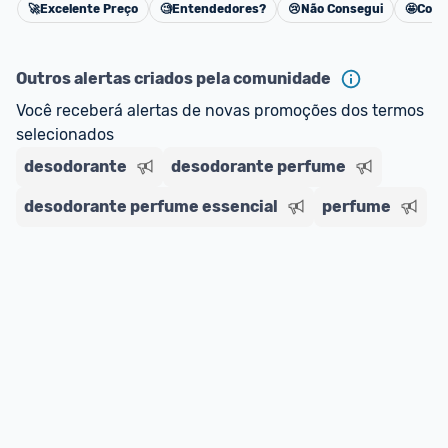
🚀
Excelente Preço
🧐
Entendedores?
😢
Não Consegui
🤩
Cons
Cancelar
Outros alertas criados pela comunidade
Você receberá alertas de novas promoções dos termos 
selecionados
desodorante
desodorante perfume
desodorante perfume essencial
perfume