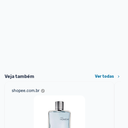
Veja também
Ver todas
shopee.com.br
am