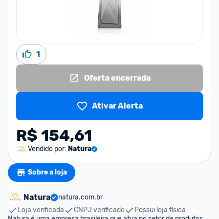
1
Oferta encerrada
Ativar Alerta
R$ 154,61
Vendido por:
Natura
Sobre a loja
Natura
natura.com.br
Loja verificada
CNPJ verificado
Possui loja física
Natura é uma empresa brasileira que atua no setor de produtos 