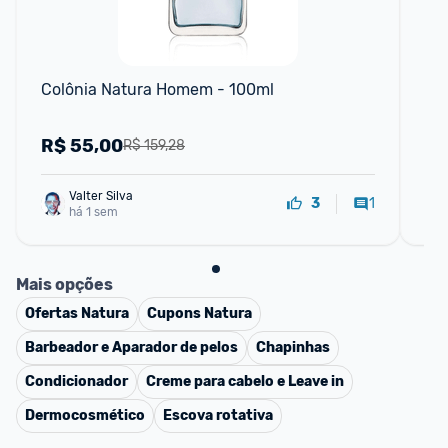
F
Colônia Natura Homem - 100ml
Pe
R$
55,00
R
R$ 159,28
Valter Silva
1
3
há 1 sem
Mais opções
Ofertas
Natura
Cupons
Natura
Barbeador e Aparador de pelos
Chapinhas
Condicionador
Creme para cabelo e Leave in
Dermocosmético
Escova rotativa