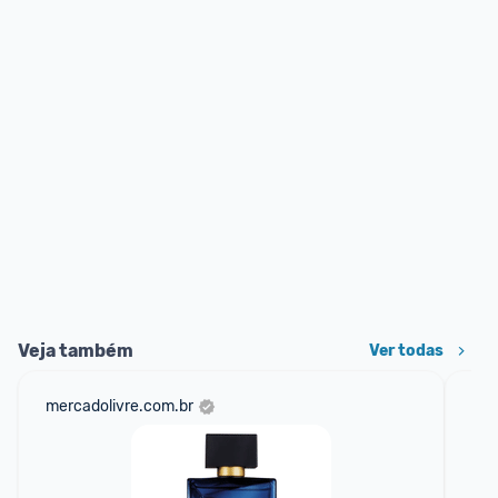
Veja também
Ver todas
mercadolivre.com.br
am