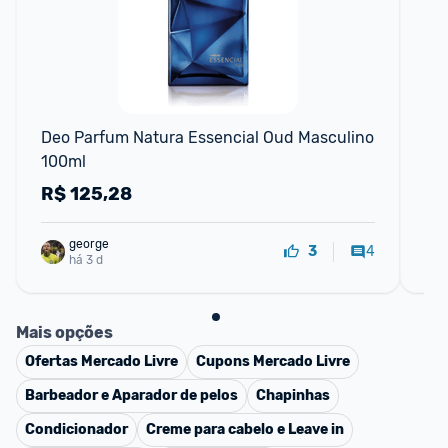
F
Deo Parfum Natura Essencial Oud Masculino 
De
100ml
R$
125,28
R
george
4
3
há 3 d
Mais opções
Ofertas
Mercado Livre
Cupons
Mercado Livre
Barbeador e Aparador de pelos
Chapinhas
Condicionador
Creme para cabelo e Leave in