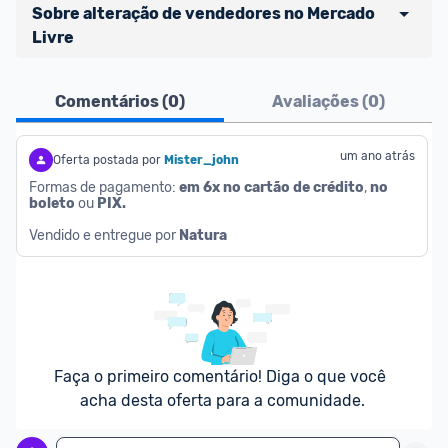
Sobre alteração de vendedores no Mercado 
Livre
Atenção comunidade!
Comentários (
0
)
Avaliações (
0
)
Vocês já sabem que no Promobit nós fazemos uma 
avaliação de todos os sellers e lojas que são 
divulgados na plataforma. Em todas as ofertas 
um ano atrás
Oferta postada por
Mister_john
vendidas por um marketplace, nós indicamos no 
Formas de pagamento: 
em 6x no cartão de crédito
, 
no 
boleto
 ou 
PIX.
campo "Informações adicionais" o 
vendedor 
do 
produto e sinalizamos através da tag 
Vendido e entregue por 
Natura
[Marketplace], que fica logo abaixo do título da 
oferta.
Porém, ao clicar em “Ir à loja” em uma oferta do 
Mercado Livre , você pode ser redirecionado(a) 
para anúncios de diferentes vendedores (dinâmica 
Faça o primeiro comentário! Diga o que você 
do Mercado Livre). Por isso, fique atento e sempre 
acha desta oferta para a comunidade.
confira se o vendedor do qual você está 
adquirindo o produto 
é o mesmo indicado na 