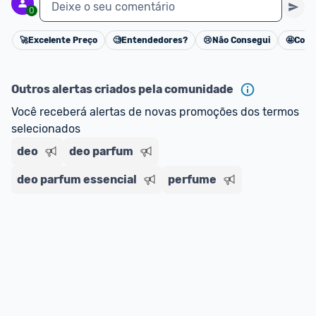
Deixe o seu comentário
0
oferta do Promobit
, ou de um vendedor 
Oficial 
ou MercadoLíder Platinum.
🚀
Excelente Preço
🧐
Entendedores?
😢
Não Consegui
🤩
Cons
Cancelar
E lembre-se:
 você sempre pode contar ajuda da 
comunidade para tirar dúvidas ou acionar os 
Outros alertas criados pela comunidade
nossos Admins marcando 
@admin
 em um 
Você receberá alertas de novas promoções dos termos 
comentário ou através do 
Fale com o Promobit.
selecionados
deo
deo parfum
deo parfum essencial
perfume