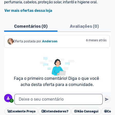
perfumaria, cabelos, proteção solar, infantil e higiene oral.
Ver mais ofertas dessa loja
Comentários (
0
)
Avaliações (
0
)
6 meses atrás
Oferta postada por
Anderson
Faça o primeiro comentário! Diga o que você 
acha desta oferta para a comunidade.
Deixe o seu comentário
0
🚀
Excelente Preço
🧐
Entendedores?
😢
Não Consegui
🤩
Cons
Cancelar