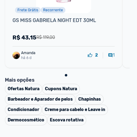
Frete Grátis
Recorrente
GS MISS GABRIELA NIGHT EDT 30ML
Eau
pa
R$
43,15
R
R$ 119,00
Amanda
1
2
há 6 d
Mais opções
Ofertas
Natura
Cupons
Natura
Barbeador e Aparador de pelos
Chapinhas
Condicionador
Creme para cabelo e Leave in
Dermocosmético
Escova rotativa