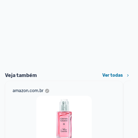
Veja também
Ver todas
amazon.com.br
mer