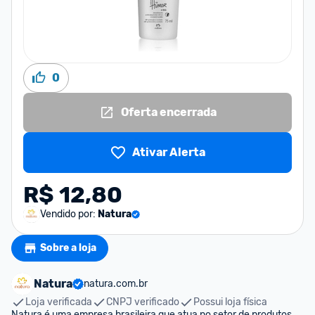
0
Oferta encerrada
Ativar Alerta
R$ 12,80
Vendido por:
Natura
Sobre a loja
Natura
natura.com.br
Loja verificada
CNPJ verificado
Possui loja física
Natura é uma empresa brasileira que atua no setor de produtos 