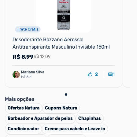
Frete Grátis
Desodorante Bozzano Aerossol 
Ki
Antitranspirante Masculino Invisible 150ml
Ant
15
R$
8,99
R
R$ 12,09
Mariana Silva
1
2
há 6 d
Mais opções
Ofertas
Natura
Cupons
Natura
Barbeador e Aparador de pelos
Chapinhas
Condicionador
Creme para cabelo e Leave in