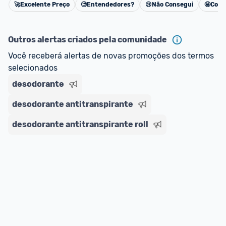
🚀
Excelente Preço
🧐
Entendedores?
😢
Não Consegui
🤩
Cons
Cancelar
Outros alertas criados pela comunidade
Você receberá alertas de novas promoções dos termos 
selecionados
desodorante
desodorante antitranspirante
desodorante antitranspirante roll