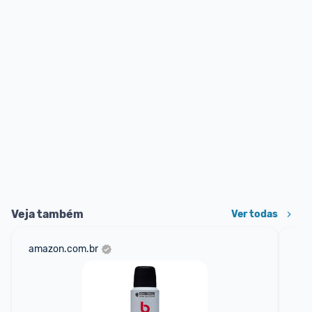
Veja também
Ver todas
amazon.com.br
sho