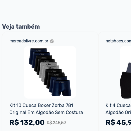
nossos Admins marcando 
@admin
 em um comentário ou
Veja também
mercadolivre.com.br
netshoes.com
Kit 10 Cueca Boxer Zorba 781 
Kit 4 Cueca
Original Em Algodão Sem Costura
Algodão Ori
Respirável 
R$
132,00
R$
45,
R$ 245,59