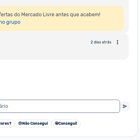
ertas do Mercado Livre antes que acabem!

 no grupo
2 dias atrás
ário
ores?
😢
Não Consegui
🤩
Consegui!
Cancelar