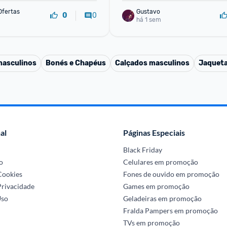
Ofertas
Gustavo
0
0
há 1 sem
masculinos
Bonés e Chapéus
Calçados masculinos
Jaqueta
al
Páginas Especiais
Black Friday
o
Celulares em promoção
 Cookies
Fones de ouvido em promoção
Privacidade
Games em promoção
Uso
Geladeiras em promoção
Fralda Pampers em promoção
TVs em promoção