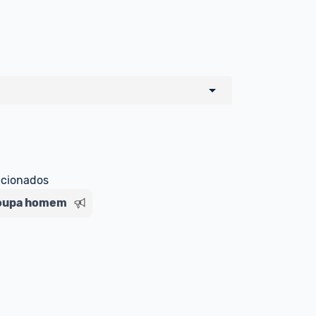
o de todos os sellers e lojas que são 
 por um marketplace, nós indicamos no 
e sinalizamos através da tag 
ecionados
oupa homem
Livre , você pode ser redirecionado(a) 
ado Livre). Por isso, fique atento e 
ndo o produto 
é o mesmo indicado na 
rcadoLíder Platinum.
ade para tirar dúvidas ou acionar os 