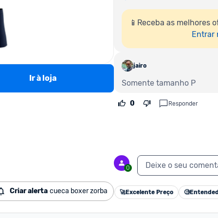
📱Receba as melhores of
Entrar
jairo
Ir à loja
Somente tamanho P
0
Responder
Deixe o seu coment
0
Criar alerta
cueca boxer zorba
🚀
Excelente Preço
🧐
Entended