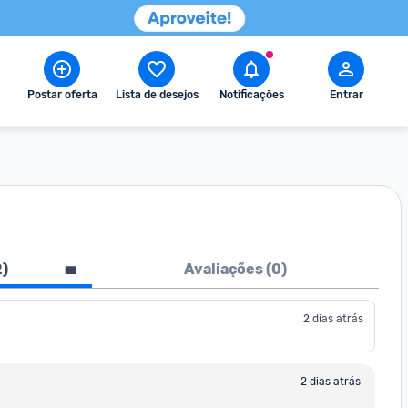
Postar oferta
Lista de desejos
Notificações
Entrar
2
)
Avaliações (
0
)
2 dias atrás
2 dias atrás