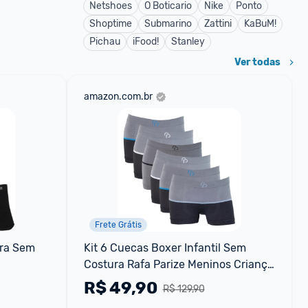
Netshoes
O Boticario
Nike
Ponto
Shoptime
Submarino
Zattini
KaBuM!
Pichau
iFood!
Stanley
Ver todas
amazon.com.br
Frete Grátis
ra Sem 
Kit 6 Cuecas Boxer Infantil Sem 
Costura Rafa Parize Meninos Criança 
Microfibra Sortida (BR Alfa G Sortido)
R$
49,90
R$ 129,90