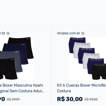
 através do 
Fale com o Promobit.
.br
shopee.com.br
s Boxer Masculina Hoahi 
Kit 6 Cuecas Boxer Microfib
ginal Sem Costura Adulto 
Costura
Macia - Preto+Marinho
90
R$
30,00
R$ 99,99
R$ 99,85