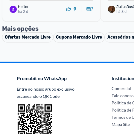
Heitor
JuliusDas
7
9
há 2 d
há 3 d
Mais opções
Ofertas
Mercado Livre
Cupons
Mercado Livre
Acessórios 
Promobit no WhatsApp
Institucion
Comercial
Entre no nosso grupo exclusivo 
Fale conosc
escaneando o QR Code
Política de
Política de 
Termos de 
Mapa Site