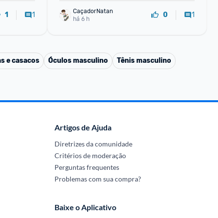
CaçadorNatan
1
1
1
0
há 6 h
s e casacos
Óculos masculino
Tênis masculino
Artigos de Ajuda
Diretrizes da comunidade
Critérios de moderação
Perguntas frequentes
Problemas com sua compra?
Baixe o Aplicativo