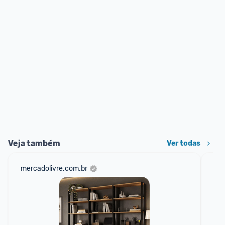
Veja também
Ver todas
mercadolivre.com.br
ali