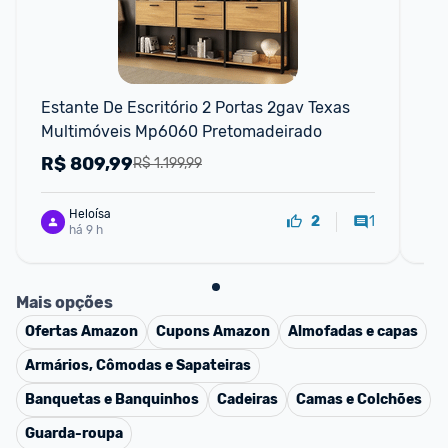
Estante De Escritório 2 Portas 2gav Texas 
Pra
Multimóveis Mp6060 Pretomadeirado
Ec
Su
R$
809,99
R
R$ 1.199,99
Mo
Heloísa
1
2
há 9 h
Mais opções
Ofertas
Amazon
Cupons
Amazon
Almofadas e capas
Armários, Cômodas e Sapateiras
Banquetas e Banquinhos
Cadeiras
Camas e Colchões
Guarda-roupa