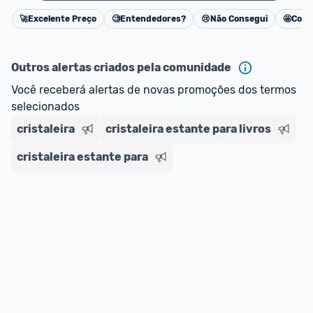
🚀
Excelente Preço
🧐
Entendedores?
😢
Não Consegui
🤩
Cons
Cancelar
Outros alertas criados pela comunidade
Você receberá alertas de novas promoções dos termos 
selecionados
cristaleira
cristaleira estante para livros
cristaleira estante para