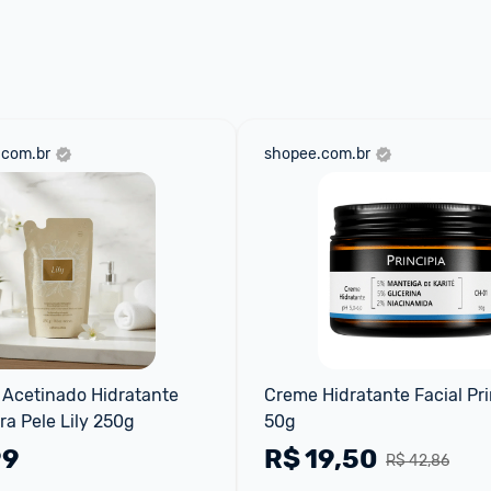
 através do 
Fale com o Promobit.
.com.br
shopee.com.br
 Acetinado Hidratante 
Creme Hidratante Facial Prin
ra Pele Lily 250g
50g
99
R$
19,50
R$ 42,86