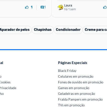
Laura
1
1
há 1 sem
Aparador de pelos
Chapinhas
Condicionador
Creme para ca
al
Páginas Especiais
Black Friday
o
Celulares em promoção
 Cookies
Fones de ouvido em promoção
Privacidade
Games em promoção
Uso
Geladeiras em promoção
Fralda Pampers em promoção
TVs em promoção