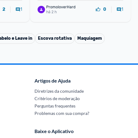
PromoloverHard
1
1
2
0
há 2 h
belo e Leave in
Escova rotativa
Maquiagem
Artigos de Ajuda
Diretrizes da comunidade
Critérios de moderação
Perguntas frequentes
Problemas com sua compra?
Baixe o Aplicativo