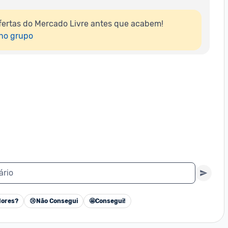
ertas do Mercado Livre antes que acabem!

 no grupo
ário
ores?
😢
Não Consegui
🤩
Consegui!
Cancelar