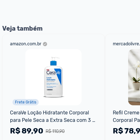
nossos Admins marcando 
@admin
 em um comentário ou
Veja também
amazon.com.br
mercadolivre
Frete Grátis
CeraVe Loção Hidratante Corporal 
Refil Creme
para Pele Seca a Extra Seca com 3 
Corporal Pa
Ceramidas Essenciais e Ácido 
R$
89,90
R$
78,
R$ 110,90
Hialurônico Hidra