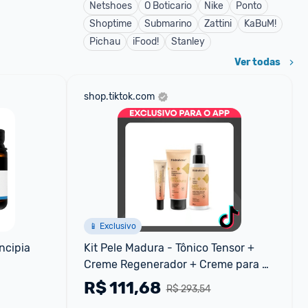
Netshoes
O Boticario
Nike
Ponto
Shoptime
Submarino
Zattini
KaBuM!
Pichau
iFood!
Stanley
Ver todas
shop.tiktok.com
📱 Exclusivo
cipia 
Kit Pele Madura - Tônico Tensor + 
Creme Regenerador + Creme para 
Área dos Olhos
R$
111,68
R$ 293,54