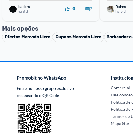
Isadora
Reims
2
0
há 3 d
há 5 d
Mais opções
Ofertas
Mercado Livre
Cupons
Mercado Livre
Barbeador e 
Promobit no WhatsApp
Institucion
Comercial
Entre no nosso grupo exclusivo 
Fale conosc
escaneando o QR Code
Política de
Política de 
Termos de 
Mapa Site