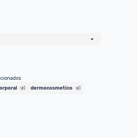
o de todos os sellers e lojas que são 
 por um marketplace, nós indicamos no 
e sinalizamos através da tag 
ecionados
orporal
dermocosmetico
Livre , você pode ser redirecionado(a) 
ado Livre). Por isso, fique atento e 
ndo o produto 
é o mesmo indicado na 
rcadoLíder Platinum.
ade para tirar dúvidas ou acionar os 