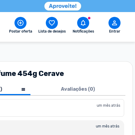
Postar oferta
Lista de desejos
Notificações
Entrar
rfume 454g Cerave
1
)
Avaliações (
0
)
um mês atrás
um mês atrás