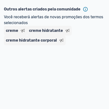
ou MercadoLíder Platinum.
Outros alertas criados pela comunidade
E lembre-se:
 você sempre pode contar ajuda da 
Você receberá alertas de novas promoções dos termos 
comunidade para tirar dúvidas ou acionar os 
selecionados
nossos Admins marcando 
@admin
 em um 
comentário ou através do 
Fale com o Promobit.
creme
creme hidratante
creme hidratante corporal