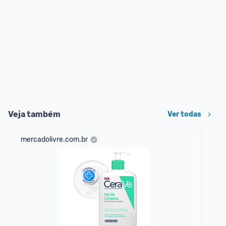
Veja também
Ver todas
mercadolivre.com.br
am