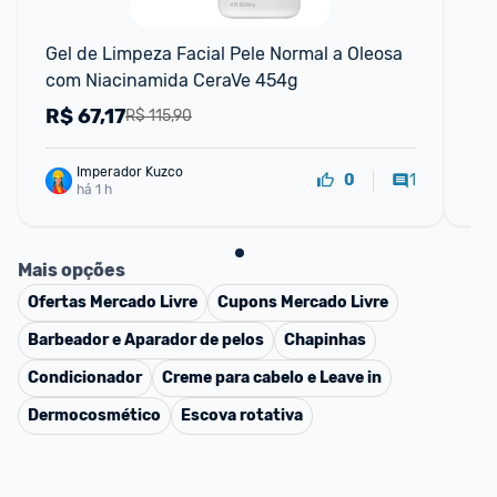
F
Gel de Limpeza Facial Pele Normal a Oleosa 
OA
com Niacinamida CeraVe 454g
15
R$
67,17
R
R$ 115,90
Imperador Kuzco
1
0
há 1 h
Mais opções
Ofertas
Mercado Livre
Cupons
Mercado Livre
Barbeador e Aparador de pelos
Chapinhas
Condicionador
Creme para cabelo e Leave in
Dermocosmético
Escova rotativa