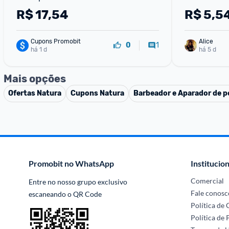
Reutilizáveis
R$
17,54
R$
5,5
Cupons Promobit
Alice
1
0
há 1 d
há 5 d
Mais opções
Ofertas
Natura
Cupons
Natura
Barbeador e Aparador de p
Promobit no WhatsApp
Institucion
Comercial
Entre no nosso grupo exclusivo 
Fale conosc
escaneando o QR Code
Política de
Política de 