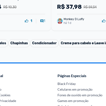
4
R$
37,98
R$ 10,30
R$ 59,34
Monkey D Luffy
1
1
há 1 d
elos
Chapinhas
Condicionador
Creme para cabelo e Leave i
al
Páginas Especiais
Black Friday
o
Celulares em promoção
 Cookies
Fones de ouvido em promoção
Privacidade
Games em promoção