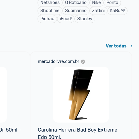
Netshoes
O Boticario
Nike
Ponto
Shoptime
Submarino
Zattini
KaBuM!
Pichau
iFood!
Stanley
Ver todas
mercadolivre.com.br
il 50ml - 
Carolina Herrera Bad Boy Extreme 
Edp 50ml.