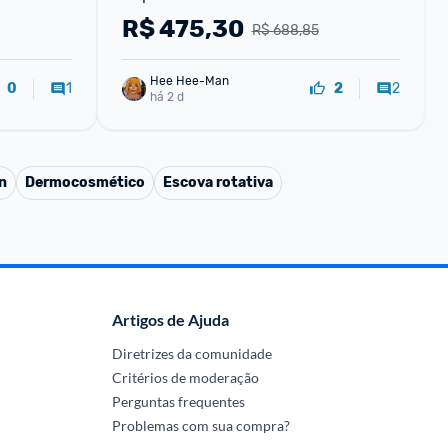
R$
475,30
R$ 688,85
Hee Hee-Man
1
2
0
2
há 2 d
n
Dermocosmético
Escova rotativa
Artigos de Ajuda
Diretrizes da comunidade
Critérios de moderação
Perguntas frequentes
Problemas com sua compra?