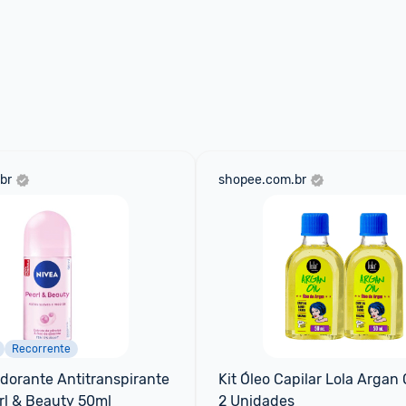
br
shopee.com.br
Recorrente
orante Antitranspirante 
Kit Óleo Capilar Lola Argan O
rl & Beauty 50ml
2 Unidades