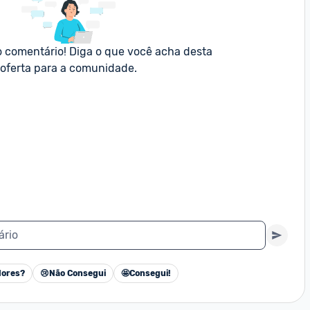
o comentário! Diga o que você acha desta 
oferta para a comunidade.
ário
ores?
😢
Não Consegui
🤩
Consegui!
Cancelar