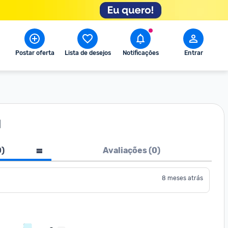
Postar oferta
Lista de desejos
Notificações
Entrar
l
0
)
Avaliações (
0
)
8 meses atrás