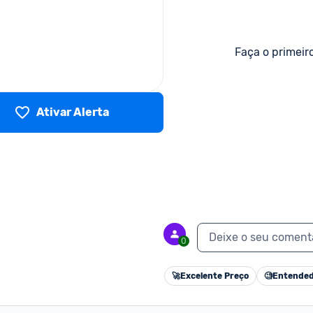
Faça o primeir
Ativar Alerta
Deixe o seu coment
0
🚀
Excelente Preço
🧐
Entended