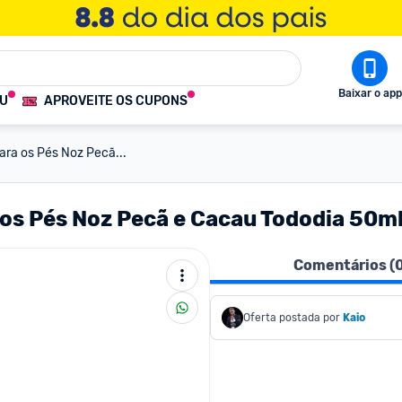
Baixar o app
OU
APROVEITE OS CUPONS
ara os Pés Noz Pecã...
os Pés Noz Pecã e Cacau Tododia 50m
Comentários (
Oferta postada por
Kaio