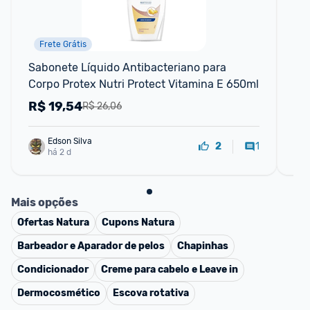
Frete Grátis
Sabonete Líquido Antibacteriano para 
Cu
Corpo Protex Nutri Protect Vitamina E 650ml
Ro
R$
19,54
R
R$ 26,06
Edson Silva
1
2
há 2 d
Mais opções
Ofertas
Natura
Cupons
Natura
Barbeador e Aparador de pelos
Chapinhas
Condicionador
Creme para cabelo e Leave in
Dermocosmético
Escova rotativa