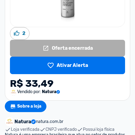
2
Oferta encerrada
Ativar Alerta
R$ 33,49
Vendido por:
Natura
Sobre a loja
Natura
natura.com.br
Loja verificada
CNPJ verificado
Possui loja física
Natura é uma empresa brasileira que atua no setor de produtos 