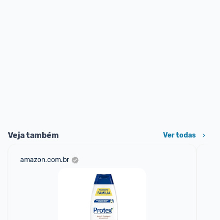
Veja também
Ver todas
amazon.com.br
mer