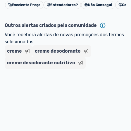
🚀
Excelente Preço
🧐
Entendedores?
😢
Não Consegui
🤩
Cons
Cancelar
Outros alertas criados pela comunidade
Você receberá alertas de novas promoções dos termos 
selecionados
creme
creme desodorante
creme desodorante nutritivo