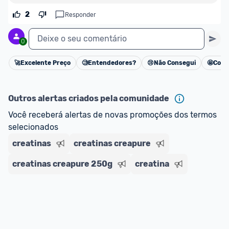
oferta do Promobit
, ou de um vendedor 
Oficial 
ou MercadoLíder Platinum.
2
Responder
E lembre-se:
 você sempre pode contar ajuda da 
Deixe o seu comentário
0
comunidade para tirar dúvidas ou acionar os 
nossos Admins marcando 
@admin
 em um 
🚀
Excelente Preço
🧐
Entendedores?
😢
Não Consegui
🤩
Cons
Cancelar
comentário ou através do 
Fale com o Promobit.
Outros alertas criados pela comunidade
Você receberá alertas de novas promoções dos termos 
selecionados
creatinas
creatinas creapure
creatinas creapure 250g
creatina