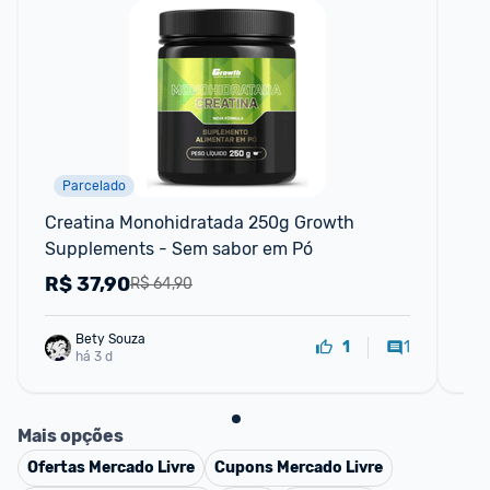
Parcelado
F
Creatina Monohidratada 250g Growth 
Kit
Supplements - Sem sabor em Pó
Ar
Cl
R$
37,90
R
R$ 64,90
Bety Souza
1
1
há 3 d
Mais opções
Ofertas
Mercado Livre
Cupons
Mercado Livre