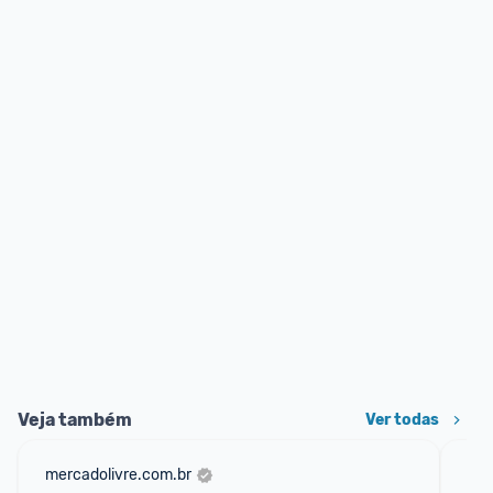
Veja também
Ver todas
mercadolivre.com.br
am