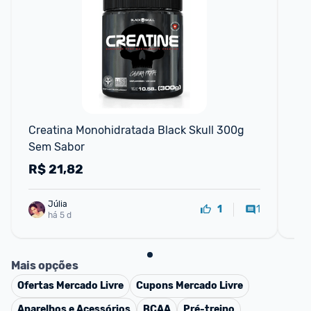
F
Creatina Monohidratada Black Skull 300g 
Cr
Sem Sabor
10
(1k
R$
21,82
R
Júlia
1
1
há 5 d
Mais opções
Ofertas
Mercado Livre
Cupons
Mercado Livre
Aparelhos e Acessórios
BCAA
Pré-treino