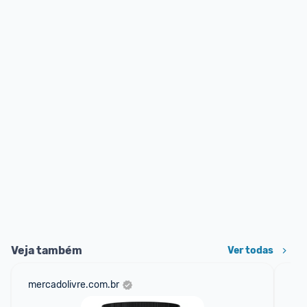
Veja também
Ver todas
mercadolivre.com.br
am