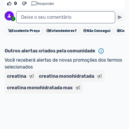
oferta do Promobit
, ou de um vendedor 
Oficial 
0
Responder
ou MercadoLíder Platinum.
Deixe o seu comentário
0
E lembre-se:
 você sempre pode contar ajuda da 
comunidade para tirar dúvidas ou acionar os 
🚀
Excelente Preço
🧐
Entendedores?
😢
Não Consegui
🤩
Cons
Cancelar
nossos Admins marcando 
@admin
 em um 
comentário ou através do 
Fale com o Promobit.
Outros alertas criados pela comunidade
Você receberá alertas de novas promoções dos termos 
selecionados
creatina
creatina monohidratada
creatina monohidratada max