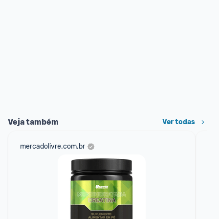
Veja também
Ver todas
mercadolivre.com.br
am