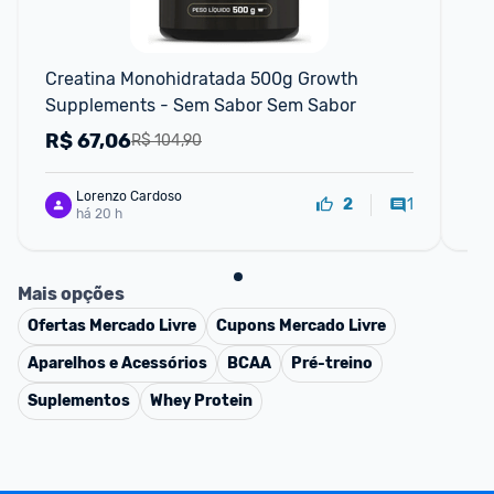
F
Creatina Monohidratada 500g Growth 
Cr
Supplements - Sem Sabor Sem Sabor
10
(1k
R$
67,06
R
R$ 104,90
Lorenzo Cardoso
1
2
há 20 h
Mais opções
Ofertas
Mercado Livre
Cupons
Mercado Livre
Aparelhos e Acessórios
BCAA
Pré-treino
Suplementos
Whey Protein