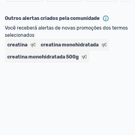
oferta do Promobit
, ou de um vendedor 
Oficial 
Cancelar
ou MercadoLíder Platinum.
Outros alertas criados pela comunidade
E lembre-se:
 você sempre pode contar ajuda da 
Você receberá alertas de novas promoções dos termos 
comunidade para tirar dúvidas ou acionar os 
selecionados
nossos Admins marcando 
@admin
 em um 
comentário ou através do 
Fale com o Promobit.
creatina
creatina monohidratada
creatina monohidratada 500g