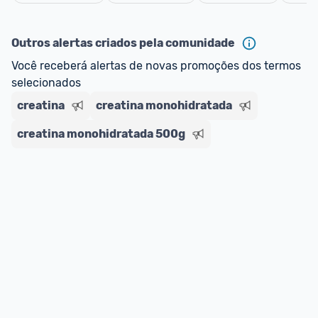
oferta do Promobit
, ou de um vendedor 
Oficial 
Cancelar
ou MercadoLíder Platinum.
Outros alertas criados pela comunidade
E lembre-se:
 você sempre pode contar ajuda da 
Você receberá alertas de novas promoções dos termos 
comunidade para tirar dúvidas ou acionar os 
selecionados
nossos Admins marcando 
@admin
 em um 
comentário ou através do 
Fale com o Promobit.
creatina
creatina monohidratada
creatina monohidratada 500g