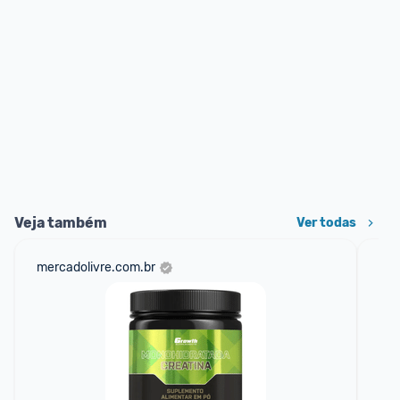
Veja também
Ver todas
mercadolivre.com.br
am