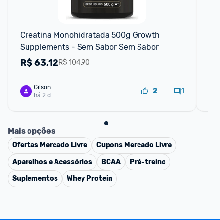
F
Creatina Monohidratada 500g Growth 
Cr
Supplements - Sem Sabor Sem Sabor
10
(1k
R$
63,12
R
R$ 104,90
Gilson
1
2
há 2 d
Mais opções
Ofertas
Mercado Livre
Cupons
Mercado Livre
Aparelhos e Acessórios
BCAA
Pré-treino
Suplementos
Whey Protein