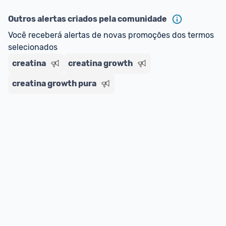
ou MercadoLíder Platinum.
Outros alertas criados pela comunidade
E lembre-se:
 você sempre pode contar ajuda da 
Você receberá alertas de novas promoções dos termos 
comunidade para tirar dúvidas ou acionar os 
selecionados
nossos Admins marcando 
@admin
 em um 
comentário ou através do 
Fale com o Promobit.
creatina
creatina growth
creatina growth pura