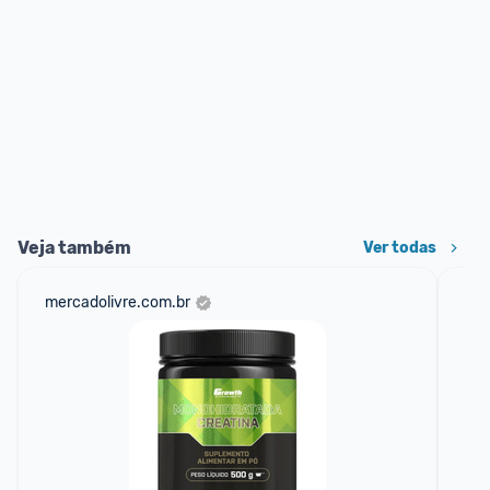
Veja também
Ver todas
mercadolivre.com.br
sho