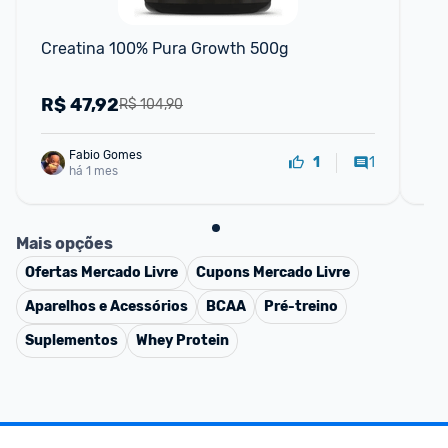
Creatina 100% Pura Growth 500g
Cr
Nut
R$
47,92
R
R$ 104,90
Fabio Gomes
1
1
há 1 mes
Mais opções
Ofertas
Mercado Livre
Cupons
Mercado Livre
Aparelhos e Acessórios
BCAA
Pré-treino
Suplementos
Whey Protein