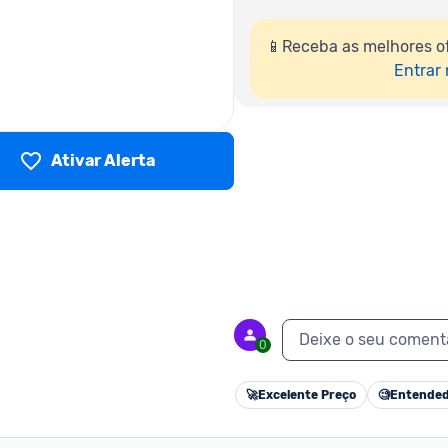
📱Receba as melhores of
Entrar
Ativar Alerta
Deixe o seu coment
0
🚀
Excelente Preço
🧐
Entended