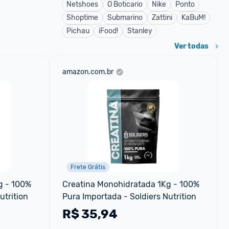
Netshoes
O Boticario
Nike
Ponto
Shoptime
Submarino
Zattini
KaBuM!
Pichau
iFood!
Stanley
Ver todas
amazon.com.br
Frete Grátis
 - 100% 
Creatina Monohidratada 1Kg - 100% 
utrition
Pura Importada - Soldiers Nutrition
R$
35,94