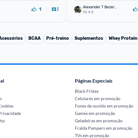
Alexander T Bezerr
3
1
a
há 4 d
Acessórios
BCAA
Pré-treino
Suplementos
Whey Protein
al
Páginas Especiais
Black Friday
o
Celulares em promoção
 Cookies
Fones de ouvido em promoção
Privacidade
Games em promoção
Uso
Geladeiras em promoção
Fralda Pampers em promoção
TVs em promoção