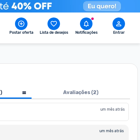
Postar oferta
Lista de desejos
Notificações
Entrar
1
)
Avaliações (
2
)
um mês atrás
um mês atrás