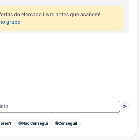
ertas do Mercado Livre antes que acabem!

 no grupo
ário
ores?
😢
Não Consegui
🤩
Consegui!
Cancelar