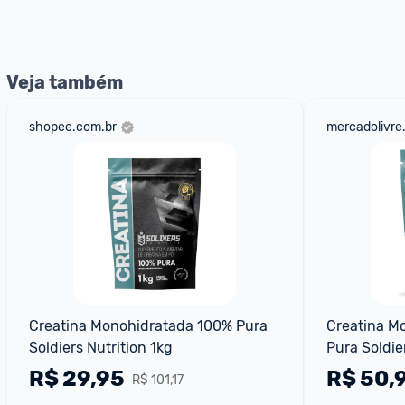
nossos Admins marcando 
@admin
 em um comentário ou
Veja também
shopee.com.br
mercadolivre
Creatina Monohidratada 100% Pura 
Creatina Mo
Soldiers Nutrition 1kg
Pura Soldie
R$
29,95
R$
50,
R$ 101,17