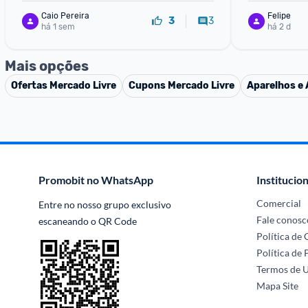
Caio Pereira
Felipe
3
3
há 1 sem
há 2 d
Mais opções
Ofertas
Mercado Livre
Cupons
Mercado Livre
Aparelhos e 
Promobit no WhatsApp
Institucion
Comercial
Entre no nosso grupo exclusivo 
Fale conosc
escaneando o QR Code
Política de
Política de 
Termos de 
Mapa Site