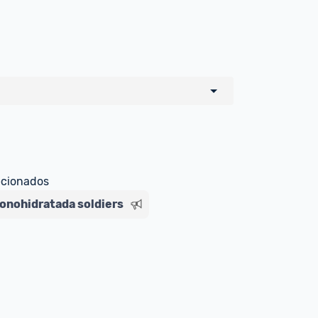
o de todos os sellers e lojas que são 
 por um marketplace, nós indicamos no 
e sinalizamos através da tag 
ecionados
onohidratada soldiers
Livre , você pode ser redirecionado(a) 
ado Livre). Por isso, fique atento e 
ndo o produto 
é o mesmo indicado na 
rcadoLíder Platinum.
ade para tirar dúvidas ou acionar os 