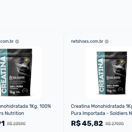
 através do 
Fale com o Promobit.
.com.br
netshoes.com.br
nohidratada 1Kg, 100% 
Creatina Monohidratada 1Kg
rs Nutrition
Pura Importada - Soldiers N
91
R$
45,82
R$ 239,90
R$ 279,90