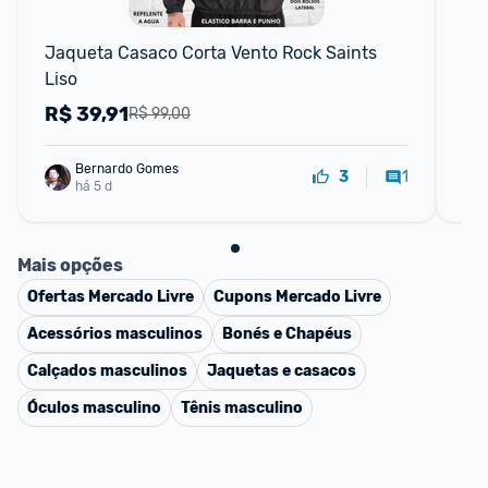
Jaqueta Casaco Corta Vento Rock Saints 
Jaq
Liso
Ma
R$
39,91
R
R$ 99,00
Bernardo Gomes
1
3
há 5 d
Mais opções
Ofertas
Mercado Livre
Cupons
Mercado Livre
Acessórios masculinos
Bonés e Chapéus
Calçados masculinos
Jaquetas e casacos
Óculos masculino
Tênis masculino