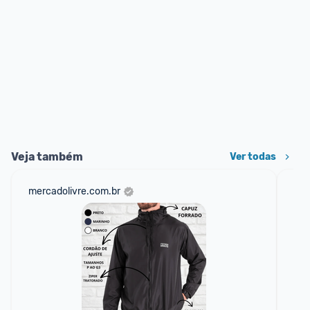
Veja também
Ver todas
mercadolivre.com.br
net