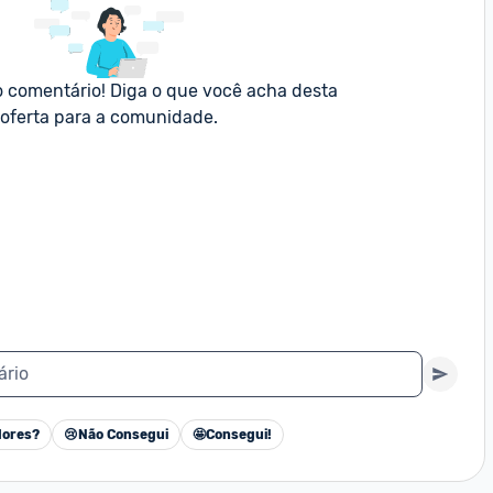
o comentário! Diga o que você acha desta 
oferta para a comunidade.
ário
ores?
😢
Não Consegui
🤩
Consegui!
Cancelar