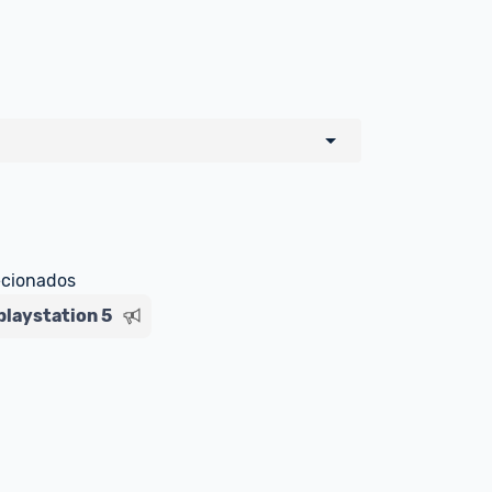
o de todos os sellers e lojas que são 
 por um marketplace, nós indicamos no 
e sinalizamos através da tag 
ecionados
playstation 5
Livre , você pode ser redirecionado(a) 
ado Livre). Por isso, fique atento e 
ndo o produto 
é o mesmo indicado na 
rcadoLíder Platinum.
ade para tirar dúvidas ou acionar os 