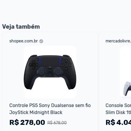
nossos Admins marcando 
@admin
 em um comentário ou
Veja também
shopee.com.br
mercadolivre
Controle PS5 Sony Dualsense sem fio 
Console Son
JoyStick Midnight Black
Slim Disk 1
Fio Dualse
R$
278,00
R$
4.0
R$ 678,00