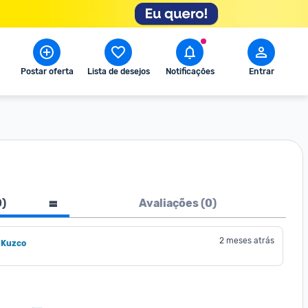
Postar oferta
Lista de desejos
Notificações
Entrar
0
)
Avaliações (
0
)
2 meses atrás
 Kuzco