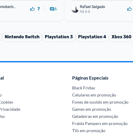
oniobarbo
Rafael Salgado
6
7
há 6 d
Nintendo Switch
Playstation 3
Playstation 4
Xbox 360
al
Páginas Especiais
Black Friday
o
Celulares em promoção
 Cookies
Fones de ouvido em promoção
Privacidade
Games em promoção
Uso
Geladeiras em promoção
Fralda Pampers em promoção
TVs em promoção