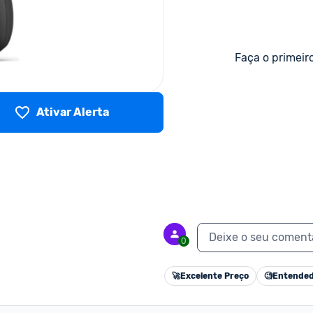
Faça o primeir
Ativar Alerta
Deixe o seu coment
0
🚀
Excelente Preço
🧐
Entended