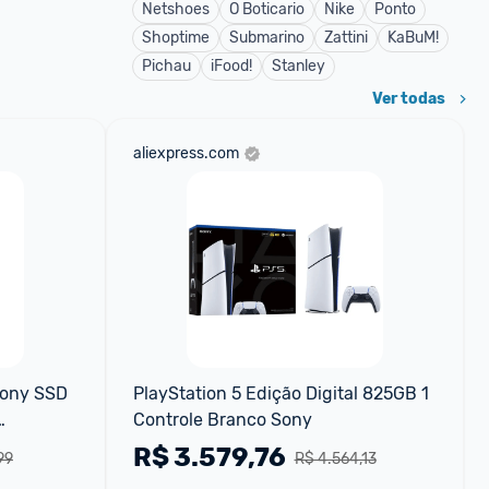
Netshoes
O Boticario
Nike
Ponto
Shoptime
Submarino
Zattini
KaBuM!
Pichau
iFood!
Stanley
Ver todas
aliexpress.com
Sony SSD 
PlayStation 5 Edição Digital 825GB 1 
Controle Branco Sony
R$
3.579,76
99
R$ 4.564,13