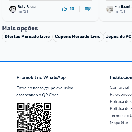
Bety Souza
Muriloant
8
10
há 12 h
sa
há 15 h
Mais opções
Ofertas
Mercado Livre
Cupons
Mercado Livre
Jogos de PC
Promobit no WhatsApp
Institucion
Comercial
Entre no nosso grupo exclusivo 
Fale conosc
escaneando o QR Code
Política de
Política de 
Termos de 
Mapa Site