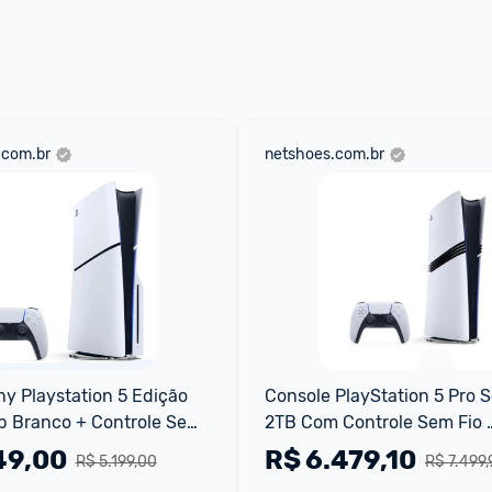
 através do 
Fale com o Promobit.
.com.br
netshoes.com.br
y Playstation 5 Edição 
Console PlayStation 5 Pro 
tb Branco + Controle Sem 
2TB Com Controle Sem Fio 
nse Ps5 Branco
DualSense
49,00
R$
6.479,10
R$ 5.199,00
R$ 7.499,