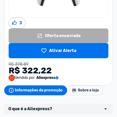
3
Oferta encerrada
Ativar Alerta
R$ 398,89
R$ 322,22
Vendido por:
Aliexpress
Informações da promoção
Sobre a loja
O que é a Aliexpress?