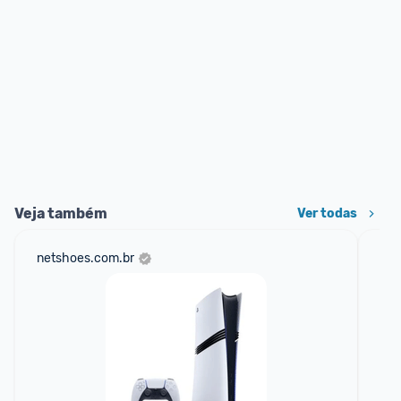
Veja também
Ver todas
netshoes.com.br
mer