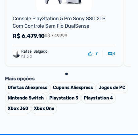
P
Console PlayStation 5 Pro Sony SSD 2TB 
Ki
Com Controle Sem Fio DualSense
R$
6.479,10
R
R$ 7.499,99
Rafael Salgado
4
7
há 3 d
Mais opções
Ofertas
Aliexpress
Cupons
Aliexpress
Jogos de PC
Nintendo Switch
Playstation 3
Playstation 4
Xbox 360
Xbox One