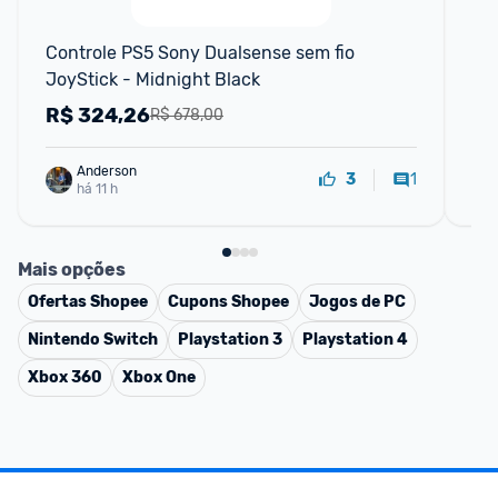
Controle PS5 Sony Dualsense sem fio 
Con
JoyStick - Midnight Black
1t
Ps
R$
324,26
R
R$ 678,00
Anderson
1
3
há 11 h
Mais opções
Ofertas
Shopee
Cupons
Shopee
Jogos de PC
Nintendo Switch
Playstation 3
Playstation 4
Xbox 360
Xbox One