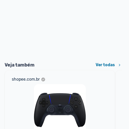
Veja também
Ver todas
shopee.com.br
mer