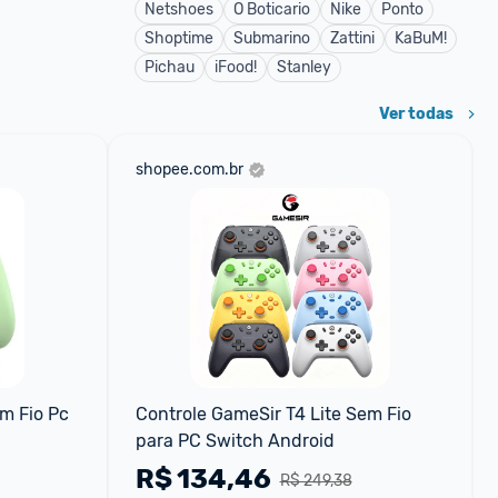
Netshoes
O Boticario
Nike
Ponto
Shoptime
Submarino
Zattini
KaBuM!
Pichau
iFood!
Stanley
Ver todas
shopee.com.br
m Fio Pc 
Controle GameSir T4 Lite Sem Fio 
para PC Switch Android
R$
134,46
R$ 249,38