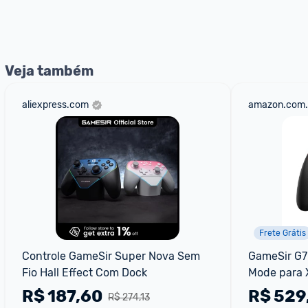
*Atualizado em Agosto/2024
Veja também
aliexpress.com
amazon.com.
Frete Grátis
Controle GameSir Super Nova Sem 
GameSir G7 
Fio Hall Effect Com Dock
Mode para 
Fio 2.4GBlu
R$
187,60
R$
529
R$ 274,13
Hall Effect 