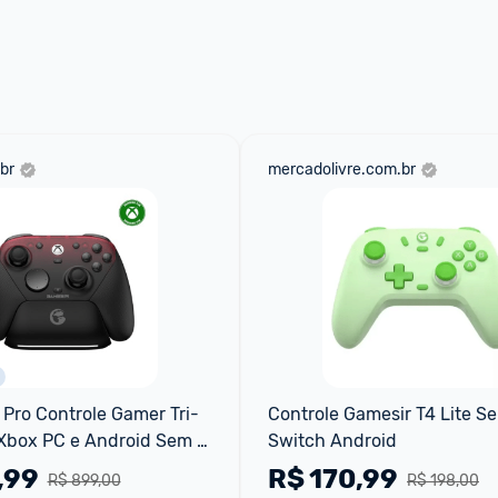
br
mercadolivre.com.br
Pro Controle Gamer Tri-
Controle Gamesir T4 Lite Se
Xbox PC e Android Sem 
Switch Android
etooth e Com Fio Joystick 
,99
R$
170,99
R$ 899,00
R$ 198,00
+ T