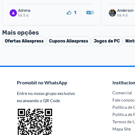
Adrena
Anderson
0
1
há 5 d
há 4 d
Mais opções
Ofertas
Aliexpress
Cupons
Aliexpress
Jogos de PC
Nint
Promobit no WhatsApp
Institucion
Comercial
Entre no nosso grupo exclusivo 
Fale conosc
escaneando o QR Code
Política de
Política de 
Termos de 
Mapa Site