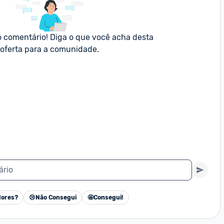
o comentário! Diga o que você acha desta 
oferta para a comunidade.
ário
ores?
😢
Não Consegui
🤩
Consegui!
Cancelar