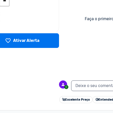
Faça o primeir
Ativar Alerta
Deixe o seu coment
0
🚀
Excelente Preço
🧐
Entended