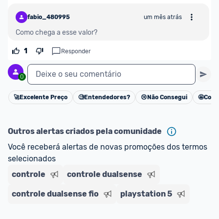
fabio_480995
um mês atrás
Como chega a esse valor?
1
Responder
Deixe o seu comentário
0
🚀
Excelente Preço
🧐
Entendedores?
😢
Não Consegui
🤩
Cons
Cancelar
Outros alertas criados pela comunidade
Você receberá alertas de novas promoções dos termos 
selecionados
controle
controle dualsense
controle dualsense fio
playstation 5