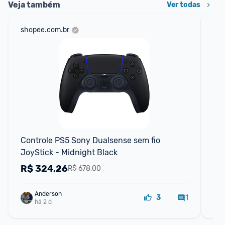
Veja também
Ver todas
shopee.com.br
mer
Controle PS5 Sony Dualsense sem fio 
Con
JoyStick - Midnight Black
1t
Ps
R$
324,26
R
R$ 678,00
Anderson
1
3
há 2 d